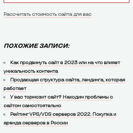
Joomla
11,76%
-1,51
14
Рассчитать стоимость сайта для вас
OpenCart
3,26%
-0,35
38
Drupal
3,10%
0,19
37
ПОХОЖИЕ ЗАПИСИ:
Wix
2,78%
-0,12
33
Как продвинуть сайт в 2023 или на что влияет
уникальность контента
MODX
2,23%
0,06
26
Продающая структура сайта, лендинга, которая
Revolution
работает
DataLife
У вас тормозит сайт? Находим проблемы с
1,94%
-0,07
23
Engine
сайтом самостоятельно
Рейтинг VPS/VDS серверов 2022. Покупка и
Nethouse
1,65%
-0,08
19
аренда серверов в России