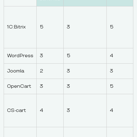
1C:Bitrix
5
3
5
WordPress
3
5
4
Joomla
2
3
3
OpenCart
3
3
5
CS-cart
4
3
4