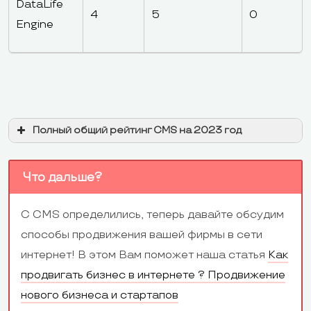
DataLife
4
5
0
Engine
Полный общий рейтинг CMS на 2023 год
Что дальше?
С CMS определились, теперь давайте обсудим
Наименование
Чи
Популярность
Изменение
способы продвижения вашей фирмы в сети
CMS
ус
интернет! В этом Вам поможет наша статья
Как
WordPress
44,74%
-0,28
53
продвигать бизнес в интернете ? Продвижение
нового бизнеса и стартапов
1С-Битрикс
13,33%
1,24
15