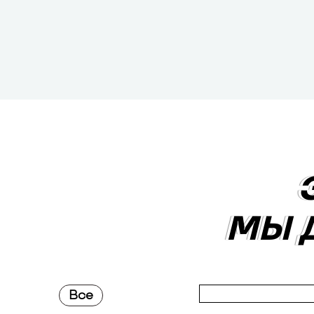
МЫ 
МЫ 
Все