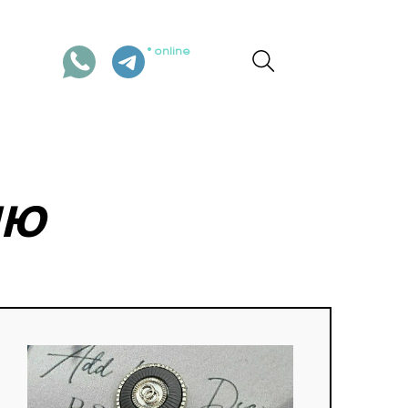
online
ИЮ