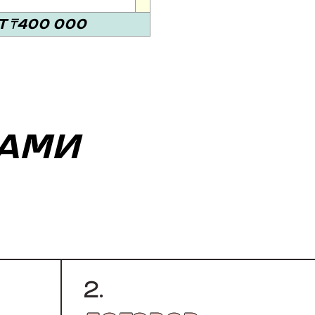
Т ₸400 000
НАМИ
2.