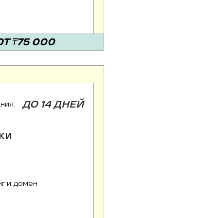
ОТ ₸75 000
ДО 14 ДНЕЙ
ния:
КИ
нг и домен