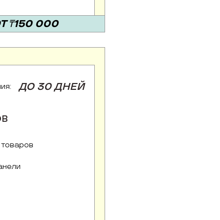
Т ₸150 000
ДО 30 ДНЕЙ
ия:
ОВ
 товаров
анели