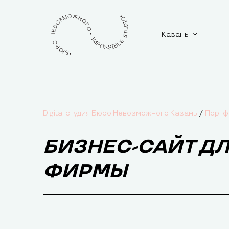
Казань
/
Digital студия Бюро Невозможного Казань
Портф
БИЗНЕС-САЙТ Д
ФИРМЫ