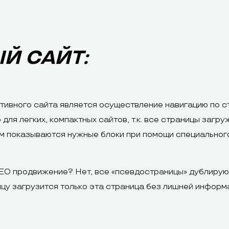
Й САЙТ:
тивного сайта является осуществление навигацию по с
 для легких, компактных сайтов, т.к. все страницы заг
кам показываются нужные блоки при помощи специальног
 SEO продвижение? Нет, все «псевдостраницы» дублирую
цу загрузится только эта страница без лишней информ