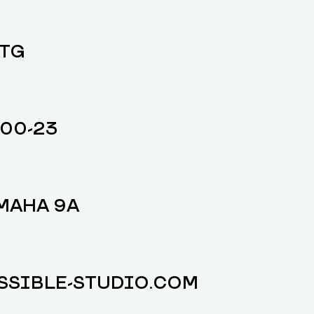
 TG
-00-23
МАНА 9А
SIBLE-STUDIO.COM