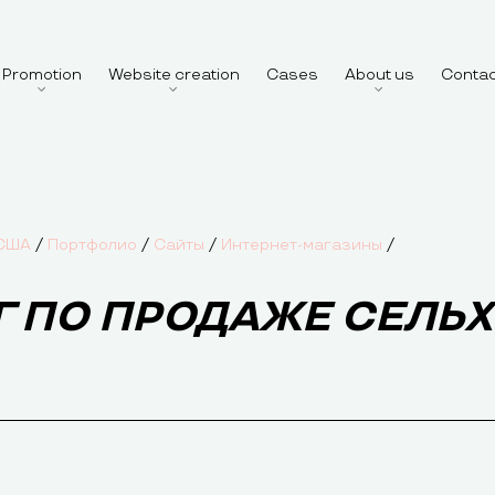
Promotion
Website creation
Cases
About us
Conta
/
/
/
/
 США
Портфолио
Сайты
Интернет-магазины
Г ПО ПРОДАЖЕ СЕЛЬ