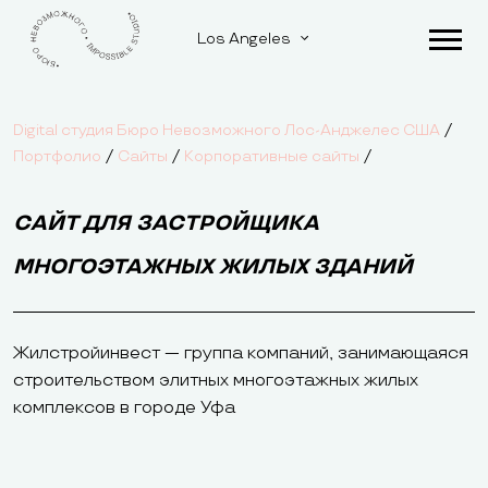
Los Angeles
/
Digital студия Бюро Невозможного Лос-Анджелес США
/
/
/
Портфолио
Сайты
Корпоративные сайты
САЙТ ДЛЯ ЗАСТРОЙЩИКА
МНОГОЭТАЖНЫХ ЖИЛЫХ ЗДАНИЙ
Жилстройинвест — группа компаний, занимающаяся
строительством элитных многоэтажных жилых
комплексов в городе Уфа