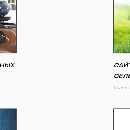
ЬНЫХ
САЙ
СЕЛ
Классн