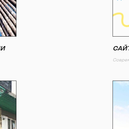
ИИ
САЙ
Соврем