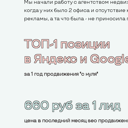
Мы начали работу с агентством недв
когда у них было 2 офиса и отсутствие
рекламы, а та что была - не приносил
ТОП-1 позиции
в Яндекс и Googl
за 1 год продвижения "с нуля"
660 руб за 1 лид
цена в последний месяц seo продвижен