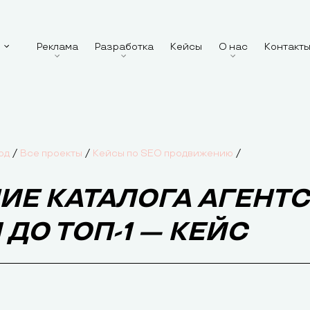
Реклама
Разработка
Кейсы
О нас
Контакт
/
/
/
од
Все проекты
Кейсы по SEO продвижению
ИЕ КАТАЛОГА АГЕНТ
О ТОП-1 — КЕЙС