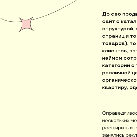
До сео прод
сайт с ката
структурой, 
страниц и то
товаров), то
клиентов, за
наймом сотр
категорий с 
различной ц
органическог
квартиру, одо
Справедливост
нескольких м
расширить ин
занялись рекл