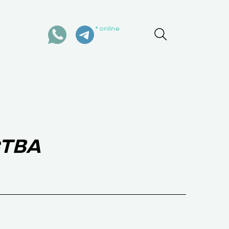
online
ы
СТВА