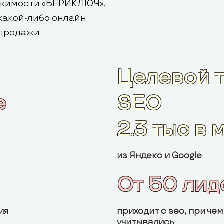
ижимости «БЕРИКЛЮЧ»,
 какой-либо онлайн
а продажи
Целевой т
e
SEO
2.3 тыс в 
из Яндекс и Google
От 50 лид
ия
приходит с seo, при че
учитывались