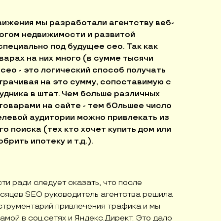
вижения мы разработали агентству веб-
логом недвижимости и развитой
специально под будущее сео. Так как
варах на них много (в сумме тысячи
 сео - это логический способ получать
трачивая на это сумму, сопоставимую с
удника в штат. Чем больше различных
товарами на сайте - тем бОльшее число
елевой аудитории можно привлекать из
о поиска (тех кто хочет купить дом или
брить ипотеку и т.д.).
и ради следует сказать, что после
есяцев SEO руководитель агентства решила
струментарий привлечения трафика и мы
амой в соц.сетях и Яндекс.Директ. Это дало