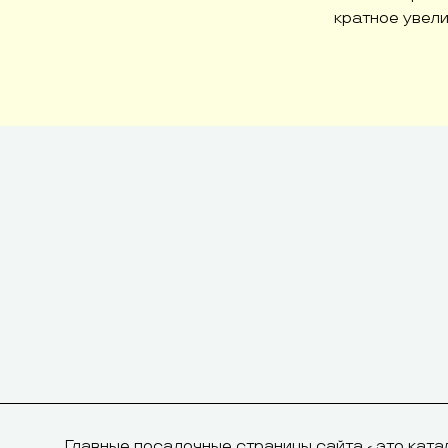
кратное увели
Главные посадочные страницы сайта - это ката