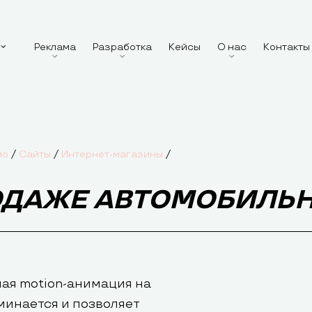
Реклама
Разработка
Кейсы
О нас
Контакты
/
/
/
ио
Сайты
Интернет-магазины
ОДАЖЕ АВТОМОБИЛЬН
ая motion-анимация на
минается и позволяет