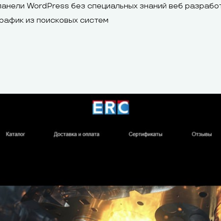
панели WordPress без специальных знаний веб разрабо
рафик из поисковых систем