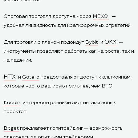
Спотовая торговля доступна через
MEXC
—
удобная ликвидность для краткосрочных стратегий.
OKX
Для торговли с плечом подойдут
Bybit
и
—
инструменты позволяют работать как на росте, так и
на падении.
HTX
и
Gate.io
предоставляют доступ к альткоинам,
которые часто реагируют сильнее, чем BTC.
Kucoin
интересен ранними листингами новых
проектов.
Bitget
предлагает копитрейдинг — возможность
следовать за опытными трейдерами.