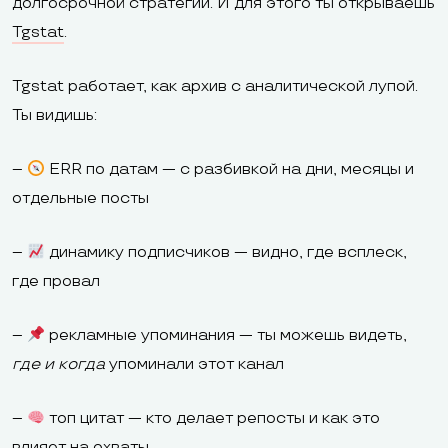
долгосрочной стратегии. И для этого ты открываешь
Tgstat
.
Tgstat работает, как архив с аналитической лупой.
Ты видишь:
–
ERR по датам — с разбивкой на дни, месяцы и
отдельные посты
–
динамику подписчиков — видно, где всплеск,
где провал
–
рекламные упоминания — ты можешь видеть,
где и когда
упоминали этот канал
–
топ цитат — кто делает репосты и как это
влияет на охваты