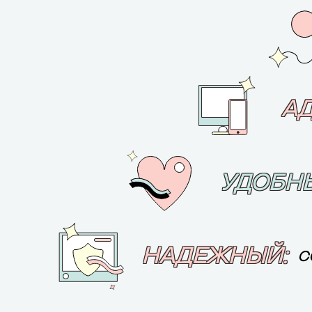
А
УДОБН
НАДЕЖНЫЙ:
С