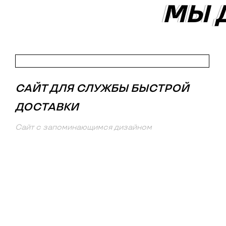
МЫ 
МЫ 
САЙТ ДЛЯ СЛУЖБЫ БЫСТРОЙ
ДОСТАВКИ
Сайт с запоминающимся дизайном