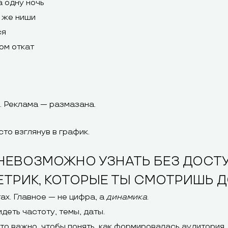
 одну ночь
й же ниши
ся
ом откат
. Реклама — размазана.
то взглянув в график.
НЕВОЗМОЖНО УЗНАТЬ БЕЗ ДОСТУП
ТРИК, КОТОРЫЕ ТЫ СМОТРИШЬ Д
ах. Главное — не цифра, а
динамика
.
еть частоту, темы, даты.
Это важно, чтобы понять, как формировалась аудитория.