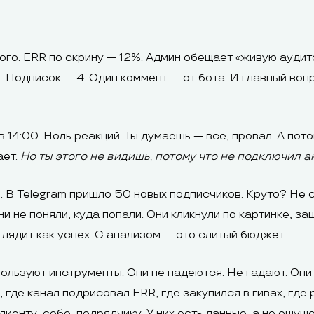
ного. ERR по скрину — 12%. Админ обещает «живую ауди
 Подписок — 4. Один коммент — от бота. И главный вопр
 14:00. Ноль реакций. Ты думаешь — всё, провал. А потом
ает.
Но ты этого не видишь, потому что не подключил ан
. В Telegram пришло 50 новых подписчиков. Круто? Не с
 не поняли, куда попали. Они кликнули по картинке, заш
глядит как успех. С анализом — это слитый бюджет.
ьзуют инструменты. Они не надеются. Не гадают. Они с
, где канал подрисовал ERR, где закупился в гивах, где 
иенту, себе, подрядчику. У них есть данные, а не ощуще