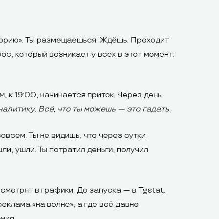
торию». Ты размещаешься. Ждёшь. Проходит
ос, который возникает у всех в этот момент:
, к 19:00, начинается приток. Через день
алитику. Всё, что ты можешь — это гадать.
овсем. Ты не видишь, что через сутки
ли, ушли. Ты потратил деньги, получил
мотрят в графики. До запуска — в Tgstat.
реклама «на волне», а где всё давно
ния.