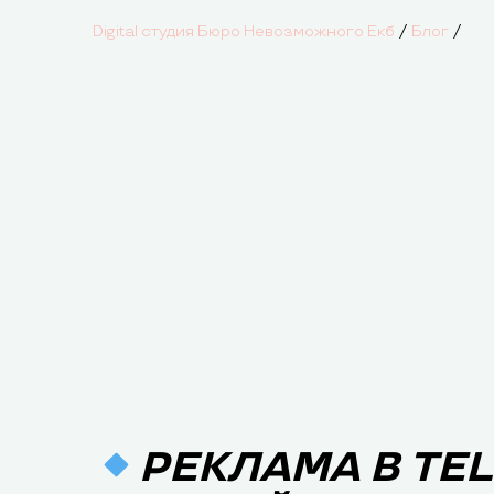
/
/
Digital студия Бюро Невозможного Екб
Блог
РЕКЛАМА В TE