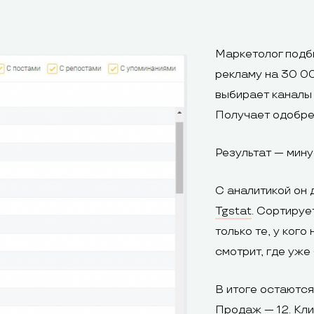
:
Маркетолог подби
рекламу на 30 00
выбирает каналы 
Получает одобре
Результат — мину
С аналитикой он 
Tgstat
. Сортируе
только те, у ког
смотрит, где уже
В итоге остаются
Продаж — 12. Кли