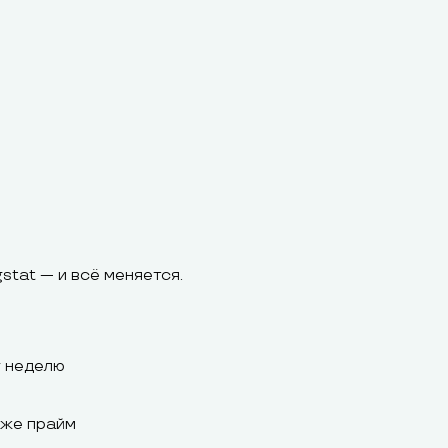
stat — и всё меняется.
у неделю
 же прайм