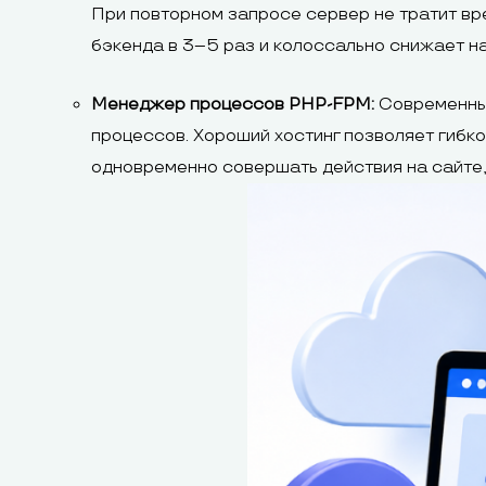
При повторном запросе сервер не тратит вре
бэкенда в 3–5 раз и колоссально снижает на
Менеджер процессов PHP-FPM:
Современный
процессов. Хороший хостинг позволяет гибк
одновременно совершать действия на сайте, 