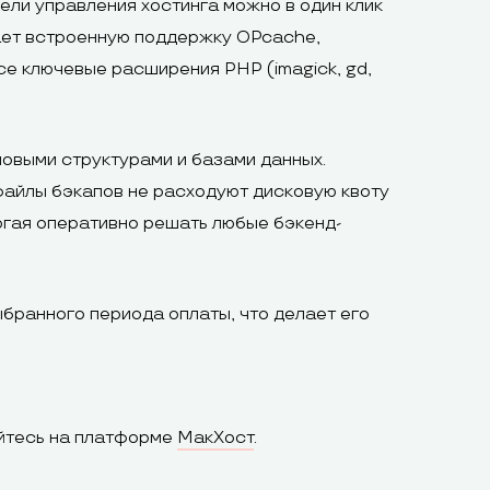
нели управления хостинга можно в один клик
вает встроенную поддержку OPcache,
се ключевые расширения PHP (imagick, gd,
овыми структурами и базами данных.
файлы бэкапов не расходуют дисковую квоту
могая оперативно решать любые бэкенд-
ыбранного периода оплаты, что делает его
уйтесь на платформе
МакХост
.