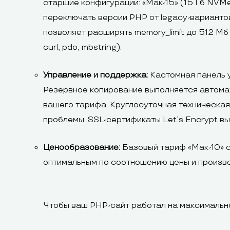
старшие конфигурации: «Мак-15» (15 Гб NVMe
переключать версии PHP от legacy-варианто
позволяет расширять memory_limit до 512 Мб
curl, pdo, mbstring).
Управление и поддержка:
Кастомная панель у
Резервное копирование выполняется автомат
вашего тарифа. Круглосуточная техническая 
проблемы. SSL-сертификаты Let’s Encrypt в
Ценообразование:
Базовый тариф «Мак-10» с
оптимальным по соотношению цены и произв
Чтобы ваш PHP-сайт работал на максимально