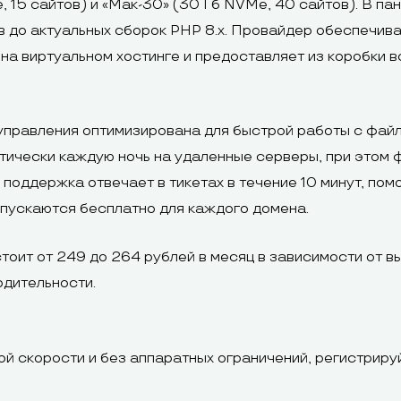
, 15 сайтов) и «Мак-30» (30 Гб NVMe, 40 сайтов). В па
в до актуальных сборок PHP 8.x. Провайдер обеспечи
 на виртуальном хостинге и предоставляет из коробки в
правления оптимизирована для быстрой работы с файл
ически каждую ночь на удаленные серверы, при этом 
поддержка отвечает в тикетах в течение 10 минут, по
ыпускаются бесплатно для каждого домена.
тоит от 249 до 264 рублей в месяц в зависимости от в
одительности.
й скорости и без аппаратных ограничений, регистрир