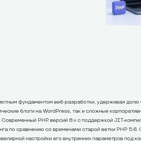
ютным фундаментом веб-разработки, удерживая долю б
ические блоги на WordPress, так и сложные корпоративн
 Современный PHP версий 8.x с поддержкой JIT-компил
нга по сравнению со временами старой ветки PHP 5.6. 
ювелирной настройки его внутренних параметров под ко