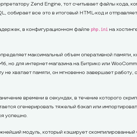
рпретатору Zend Engine, тот считывает файлы кода, к
L, собирает все это в итоговый HTML-код и отправляет
задержек, в конфигурационном файле
на хостинг
php.ini
пределяет максимальный объем оперативной памяти, к
8 Мб, но для интернет-магазина на Битрикс или WooCo
у не хватает памяти, он мгновенно завершает работу,
ничение времени в секундах, в течение которого скрип
тается сгенерировать тяжелый бэкап или импортировать
ся успешно.
нейший модуль, который кэширует скомпилированный б