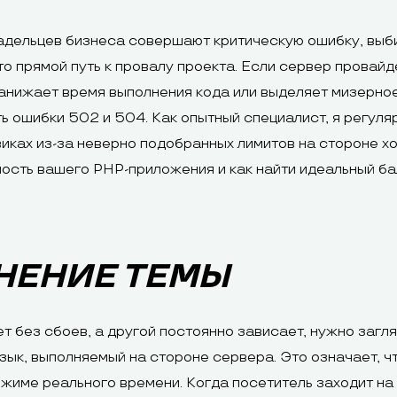
адельцев бизнеса совершают критическую ошибку, выби
то прямой путь к провалу проекта. Если сервер провай
анижает время выполнения кода или выделяет мизерное
ь ошибки 502 и 504. Как опытный специалист, я регуля
виках из-за неверно подобранных лимитов на стороне х
ность вашего PHP-приложения и как найти идеальный ба
НЕНИЕ ТЕМЫ
т без сбоев, а другой постоянно зависает, нужно загл
ык, выполняемый на стороне сервера. Это означает, ч
жиме реального времени. Когда посетитель заходит на 