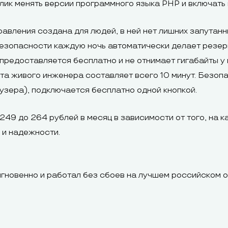
клик менять версии программного языка PHP и включать
авления создана для людей, в ней нет лишних запутанн
езопасности каждую ночь автоматически делает резерв
о предоставляется бесплатно и не отнимает гигабайты 
ета живого инженера составляет всего 10 минут. Безо
узера), подключается бесплатно одной кнопкой.
49 до 264 рублей в месяц в зависимости от того, на к
 и надежности.
 мгновенно и работал без сбоев на лучшем российском 