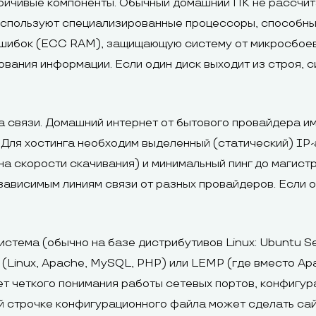
ойчивые компоненты. Обычный домашний ПК не рассчит
используют специализированные процессоры, способны
 ошибок (ECC RAM), защищающую систему от микросбоев
вания информации. Если один диск выходит из строя, 
а связи. Домашний интернет от бытового провайдера и
 Для хостинга необходим выделенный (статический) IP-
на скорости скачивания) и минимальный пинг до магист
зависимым линиям связи от разных провайдеров. Если о
тема (обычно на базе дистрибутивов Linux: Ubuntu Ser
 (Linux, Apache, MySQL, PHP) или LEMP (где вместо Ap
ет четкого понимания работы сетевых портов, конфигур
й строчке конфигурационного файла может сделать сай