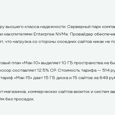
у высшего класса надежности. Серверный парк компан
ми накопителями Enterprise NVMe. Провайдер обеспечи
, что нагрузка со стороны соседних сайтов никак не п
овый план «Мак-10» выделяет 10 ГБ пространства на бы
ессор составляет 12.5% CP. Стоимость тарифа — 514 руб
тариф «Мак-15» дает 15 ГБ диска и 15 сайтов за 649 ру
-магазинов, коммерческих сайтов-визиток и систем ав
йм без просадок.