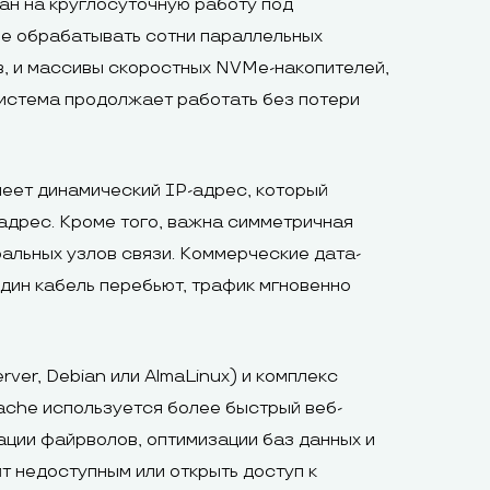
ан на круглосуточную работу под
е обрабатывать сотни параллельных
, и массивы скоростных NVMe-накопителей,
система продолжает работать без потери
меет динамический IP-адрес, который
адрес. Кроме того, важна симметричная
ральных узлов связи. Коммерческие дата-
дин кабель перебьют, трафик мгновенно
ver, Debian или AlmaLinux) и комплекс
ache используется более быстрый веб-
ации файрволов, оптимизации баз данных и
т недоступным или открыть доступ к