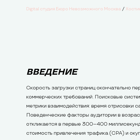
/
Digital студия Бюро Невозможного Москва
Хости
ВВЕДЕНИЕ
Скорость загрузки страниц окончательно пе
коммерческих требований. Поисковые систем
метрики взаимодействия: время отрисовки с
Поведенческие факторы аудитории в возраст
откликается в первые 300–400 миллисекунд, 
стоимость привлечения трафика (CPA) и окуп