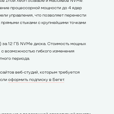
в Intel Xeon Scalable и массивов NVMe.
ление процессорной мощности до 4 ядер
ли управления, что позволяет перенести
а прямыми стыками с крупнейшими точками
ц) за 12 ГБ NVMe диска. Стоимость мощных
) с возможностью гибкого изменения
тного периода.
сайтов веб-студий, которым требуется
если
оформить подписку в Бегет
.