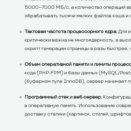
5000–7000 МБ/с, а количество операций вво
обрабатывать тысячи мелких файлов кэша и 
Тактовая частота процессорного ядра:
Для и
критически важна не многоядерность, а выс
скрипт генерации страницы в разы быстрее, 
Объем оперативной памяти и лимиты процесс
кода (PHP-FPM) и базы данных (MySQL/Postg
(буферном пуле InnoDB), сервер начинает п
Программный стек и веб-сервер:
Конфигураци
в оперативную память. Использование совре
доставку статики (картинок, стилей, шрифто