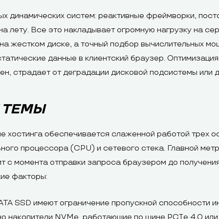
х динамических систем: реактивные фреймворки, посто
на лету. Все это накладывает огромную нагрузку на се
 на жестком диске, а точный подбор вычислительных м
статические данные в клиентский браузер. Оптимизация
ен, страдает от деградации дисковой подсистемы или 
 ТЕМЫ
не хостинга обеспечивается слаженной работой трех 
ьного процессора (CPU) и сетевого стека. Главной ме
одит с момента отправки запроса браузером до получен
ие факторы:
ATA SSD имеют ограничение пропускной способности 
о накопители NVMe, работающие по шине PCIe 4.0 или 5