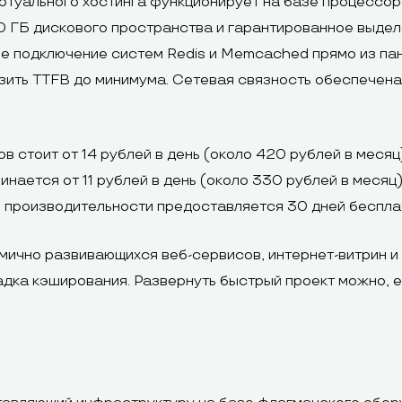
ртуального хостинга функционирует на базе процессоро
0 ГБ дискового пространства и гарантированное выде
 подключение систем Redis и Memcached прямо из пане
изить TTFB до минимума. Сетевая связность обеспечен
 стоит от 14 рублей в день (около 420 рублей в меся
нается от 11 рублей в день (около 330 рублей в месяц
 производительности предоставляется 30 дней беспла
ично развивающихся веб-сервисов, интернет-витрин и 
адка кэширования. Развернуть быстрый проект можно, 