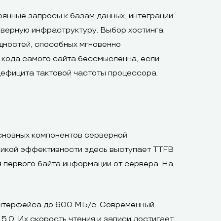
янные запросы к базам данных, интеграции
рверную инфраструктуру. Выбор хостинга
ощностей, способных мгновенно
 кода самого сайта бессмысленна, если
дефицита тактовой частоты процессора.
основных компонентов серверной
трикой эффективности здесь выступает TTFB
ия первого байта информации от сервера. На
интерфейса до 600 МБ/с. Современный
.0. Их скорость чтения и записи достигает