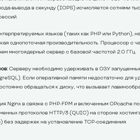
да-вывода в секунду (IOPS) исчисляется сотнями тыс
сессий.
нтерпретируемых языков (таких как PHP или Python), 
окая однопоточная производительность. Процессор с ч
чем многоядерный сервер с базовой частотой 2.0 ГГц.
ов:
Серверу необходимо удерживать в ОЗУ запущенные
reSQL). Если оперативной памяти недостаточно для у
остоянно обращаться к диску, что вызывает лавинообра
я Nginx в связке с PHP-FPM и включенным OPcache по
менных протоколов HTTP/3 (QUIC) на стороне хостинг
в) без задержек на установление TCP-соединения.