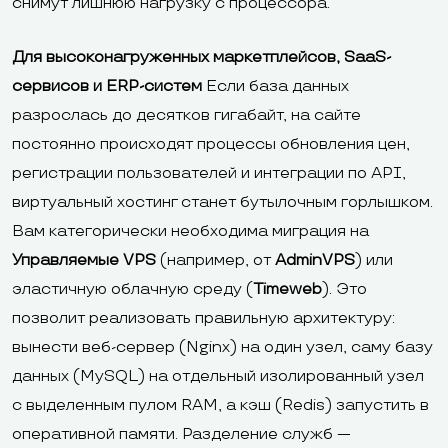
снимут лишнюю нагрузку с процессора.
Для высоконагруженных маркетплейсов, SaaS-
сервисов и ERP-систем
Если база данных
разрослась до десятков гигабайт, на сайте
постоянно происходят процессы обновления цен,
регистрации пользователей и интеграции по API,
виртуальный хостинг станет бутылочным горлышком.
Вам категорически необходима миграция на
Управляемые VPS
(например, от
AdminVPS
) или
эластичную облачную среду (
Timeweb
). Это
позволит реализовать правильную архитектуру:
вынести веб-сервер (Nginx) на один узел, саму базу
данных (MySQL) на отдельный изолированный узел
с выделенным пулом RAM, а кэш (Redis) запустить в
оперативной памяти. Разделение служб —