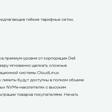
редлагающие гибкие тарифные сетки,
а премиум-уровня от корпорации Dell.
ерверу мгновенно щелкать сложные
ационной системы CloudLinux
у лимиты будут доступны в полном объеме
ных NVMe-накопителях с высоким
ьтрации товаров покупателями. Начать