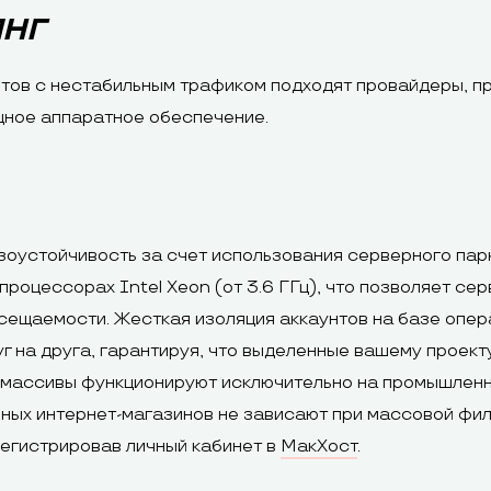
ИНГ
тов с нестабильным трафиком подходят провайдеры, п
щное аппаратное обеспечение.
оустойчивость за счет использования серверного парк
роцессорах Intel Xeon (от 3.6 ГГц), что позволяет с
сещаемости. Жесткая изоляция аккаунтов на базе опер
г на друга, гарантируя, что выделенные вашему проект
е массивы функционируют исключительно на промышлен
ных интернет-магазинов не зависают при массовой фил
егистрировав личный кабинет в
МакХост
.