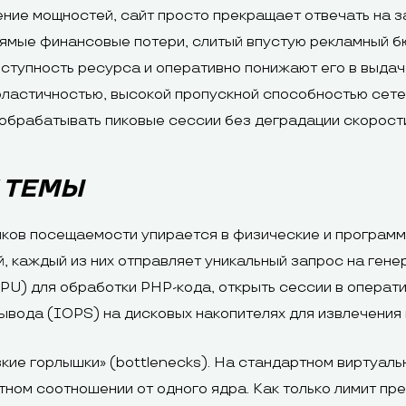
ие мощностей, сайт просто прекращает отвечать на за
прямые финансовые потери, слитый впустую рекламный 
ступность ресурса и оперативно понижают его в выдач
ластичностью, высокой пропускной способностью сете
обрабатывать пиковые сессии без деградации скорост
 ТЕМЫ
ков посещаемости упирается в физические и программ
, каждый из них отправляет уникальный запрос на ген
U) для обработки PHP-кода, открыть сессии в операт
вывода (IOPS) на дисковых накопителях для извлечени
зкие горлышки» (bottlenecks). На стандартном виртуал
ном соотношении от одного ядра. Как только лимит пр