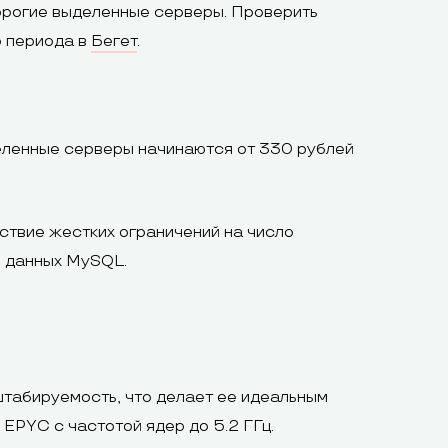
орогие выделенные серверы. Проверить
о периода в
Бегет
.
деленные серверы начинаются от 330 рублей
ствие жестких ограничений на число
з данных MySQL.
табируемость, что делает ее идеальным
PYC с частотой ядер до 5.2 ГГц.