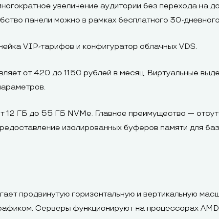
многократное увеличение аудитории без перехода на д
бство панели можно в рамках бесплатного 30-дневног
линейка VIP-тарифов и конфигуратор облачных VDS.
ляет от 420 до 1150 рублей в месяц. Виртуальные вы
параметров.
 12 ГБ до 55 ГБ NVMe. Главное преимущество — отсут
предоставление изолированных буферов памяти для ба
гает продвинутую горизонтальную и вертикальную масш
рафиком. Серверы функционируют на процессорах AMD E