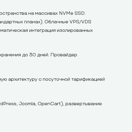
пространства на массивах NVMe SSD.
тандартных планах). Облачные VPS/VDS
томатическая интеграция изолированных
хранения до 30 дней. Провайдер
ную архитектуру с посуточной тарификацией
Press, Joomla, OpenCart), развертывание