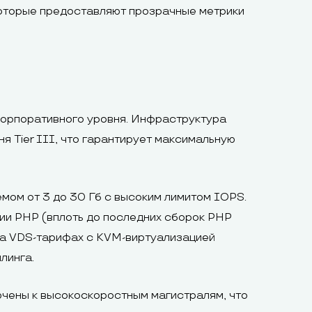
оторые предоставляют прозрачные метрики
корпоративного уровня. Инфраструктура
я Tier III, что гарантирует максимальную
ом от 3 до 30 Гб с высоким лимитом IOPS.
ии PHP (вплоть до последних сборок PHP
 На VDS-тарифах с KVM-виртуализацией
линга.
ючены к высокоскоростным магистралям, что