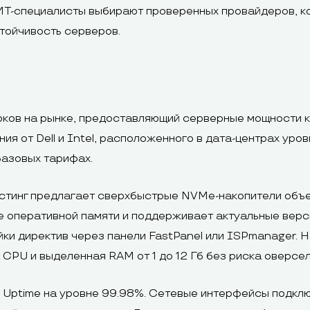
ИТ-специалисты выбирают проверенных провайдеров, к
тойчивость серверов.
роков на рынке, предоставляющий серверные мощности 
 от Dell и Intel, расположенного в дата-центрах уровн
базовых тарифах.
стинг предлагает сверхбыстрые NVMe-накопители объем
 оперативной памяти и поддерживает актуальные верс
йки директив через панели FastPanel или ISPmanager.
CPU и выделенная RAM от 1 до 12 Гб без риска оверсел
 Uptime на уровне 99.98%. Сетевые интерфейсы подкл