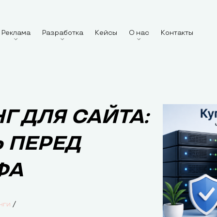
Реклама
Разработка
Кейсы
О нас
Контакты
Г ДЛЯ САЙТА:
 ПЕРЕД
ФА
/
нги