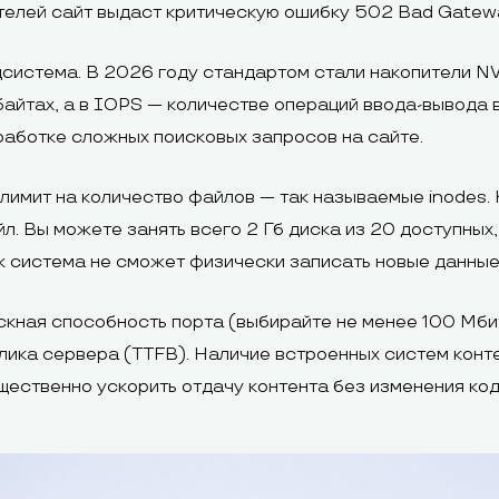
лей сайт выдаст критическую ошибку 502 Bad Gateway 
система. В 2026 году стандартом стали накопители N
байтах, а в IOPS — количестве операций ввода-вывода 
работке сложных поисковых запросов на сайте.
лимит на количество файлов — так называемые inodes. 
. Вы можете занять всего 2 Гб диска из 20 доступных, 
ак система не сможет физически записать новые данные
кная способность порта (выбирайте не менее 100 Мбит/
лика сервера (TTFB). Наличие встроенных систем кон
ественно ускорить отдачу контента без изменения код