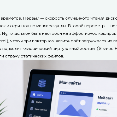
параметра. Первый — скорость случайного чтения дис
нок и скриптов за миллисекунды. Второй параметр — пр
. Nginx должен быть настроен на эффективное кэширов
ol), чтобы при повторном визите сайт загружался из п
о подходит классический виртуальный хостинг (Shared 
и отдачу статических файлов.