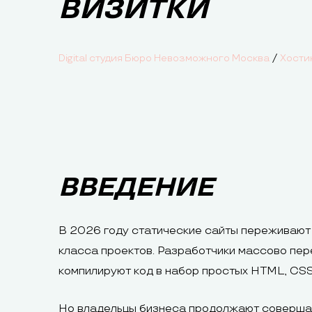
ВИЗИТКИ
/
Digital студия Бюро Невозможного Москва
Хости
ВВЕДЕНИЕ
В 2026 году статические сайты переживают
класса проектов. Разработчики массово пере
компилируют код в набор простых HTML, CSS 
Но владельцы бизнеса продолжают совершат