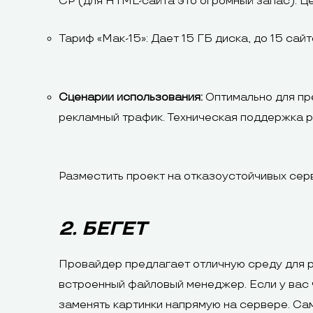
CP (для HTML-сайта это огромный запас). Це
Тариф «Мак-15»: Дает 15 ГБ диска, до 15 са
Сценарии использования:
Оптимально для пр
рекламный трафик. Техническая поддержка р
Разместить проект на отказоустойчивых се
2. БЕГЕТ
Провайдер предлагает отличную среду для р
встроенный файловый менеджер. Если у вас 
заменять картинки напрямую на сервере. Са