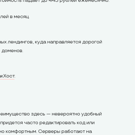
 стоимость падает до 443 рублей ежемесячно.
лей в месяц.
ых лендингов, куда направляется дорогой
 доменов.
кХост
.
преимущество здесь — невероятно удобный
придется часто редактировать код или
ьно комфортным. Серверы работают на