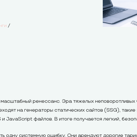
/
нги
 масштабный ренессанс. Эра тяжелых неповоротливых 
ходят на генераторы статических сайтов (SSG), такие к
и JavaScript файлов. В итоге получается легкий, безо
ь одну системную ошибку. Они арендуют дорогие тари