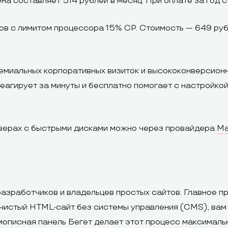
на составляет 514 рублей в месяц. При оплате за год
йтов с лимитом процессора 15% CP. Стоимость — 649 руб
емиальных корпоративных визиток и высококонверсионн
еагирует за минуты и бесплатно помогает с настройкой
рверах с быстрыми дисками можно через провайдера
Ма
азработчиков и владельцев простых сайтов. Главное 
чистый HTML-сайт без системы управления (CMS), вам 
мописная панель Бегет делает этот процесс максимал