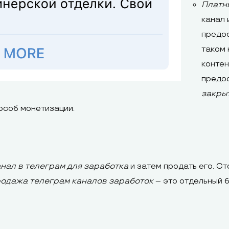
Платн
канал 
предос
таком 
контен
предос
закры
особ монетизации.
анал в телеграм для заработка
и затем продать его. Ст
одажа телеграм каналов заработок
– это отдельный 