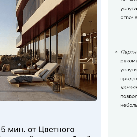
услуга
отвеча
Партн
рекоме
услуги
прода
канал
позвол
неболь