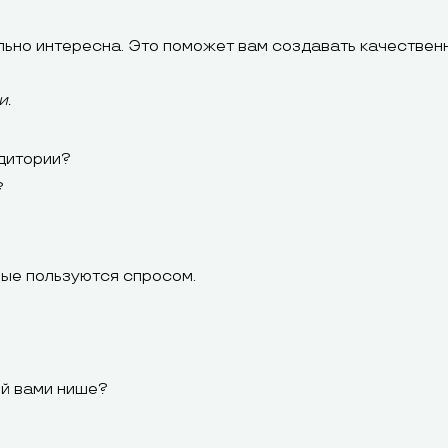
ьно интересна. Это поможет вам создавать качественн
и.
дитории?
?
рые пользуются спросом.
ой вами нише?