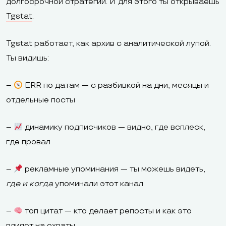
долгосрочной стратегии. И для этого ты открываешь
Tgstat
.
Tgstat работает, как архив с аналитической лупой.
Ты видишь:
–
ERR по датам — с разбивкой на дни, месяцы и
отдельные посты
–
динамику подписчиков — видно, где всплеск,
где провал
–
рекламные упоминания — ты можешь видеть,
где и когда
упоминали этот канал
–
топ цитат — кто делает репосты и как это
влияет на охваты