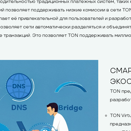
водительностью традиционных платёжных систем, таких к
й позволяет поддерживать низкие комиссии в сети TO
лает её привлекательной для пользователей и разрабо
зволяет сети автоматически разделяться и объединять
 транзакций. Это позволяет TON поддерживать миллио
СМАР
ЭКО
TON пре
разработ
TON Virt
предназн