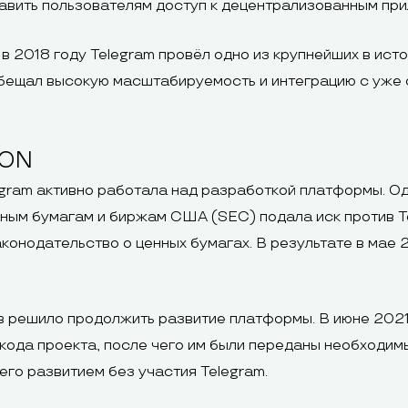
авить пользователям доступ к децентрализованным при
 2018 году Telegram провёл одно из крупнейших в ист
 обещал высокую масштабируемость и интеграцию с уже
TON
gram активно работала над разработкой платформы. Од
ным бумагам и биржам США (SEC) подала иск против Te
конодательство о ценных бумагах. В результате в мае 
в решило продолжить развитие платформы. В июне 202
 кода проекта, после чего им были переданы необходим
его развитием без участия Telegram.