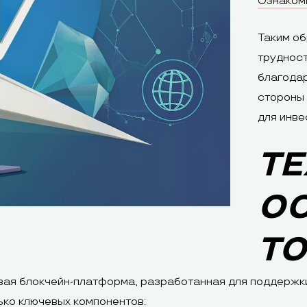
Ознакоми
Таким об
трудност
благода
стороны 
для инве
ТЕ
О
T
вая блокчейн-платформа, разработанная для поддержк
ько ключевых компонентов: