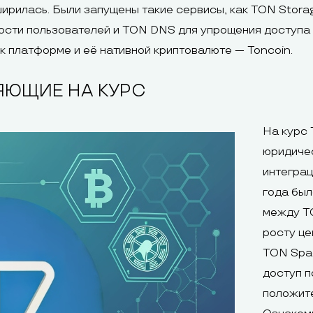
ирилась. Были запущены такие сервисы, как TON Stora
ости пользователей и TON DNS для упрощения доступа
к платформе и её нативной криптовалюте — Toncoin.
ЯЮЩИЕ НА КУРС
На курс 
юридичес
интеграц
года был
между TO
росту це
TON Spa
доступ п
положите