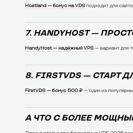
Hostland — бонус на VDS
подходит для сайто
7. HANDYHOST — ПРОС
HandyHost — надёжный VPS
— вариант для т
8. FIRSTVDS — СТАРТ 
FirstVDS — бонус 500 ₽
— один из популярны
А ЧТО С БОЛЕЕ МОЩН