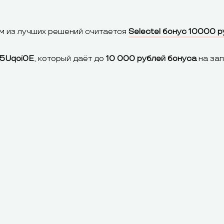
м из лучших решений считается
Selectel бонус 10000 р
5Uqoi0E
, который даёт до
10 000 рублей бонуса
на зап