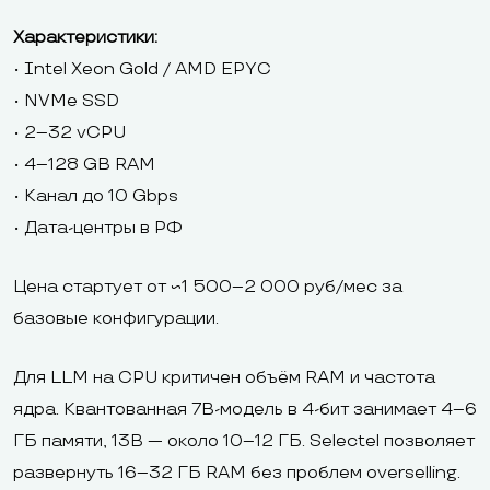
Характеристики:
• Intel Xeon Gold / AMD EPYC
• NVMe SSD
• 2–32 vCPU
• 4–128 GB RAM
• Канал до 10 Gbps
• Дата-центры в РФ
Цена стартует от ~1 500–2 000 руб/мес за
базовые конфигурации.
Для LLM на CPU критичен объём RAM и частота
ядра. Квантованная 7B-модель в 4-бит занимает 4–6
ГБ памяти, 13B — около 10–12 ГБ. Selectel позволяет
развернуть 16–32 ГБ RAM без проблем overselling.