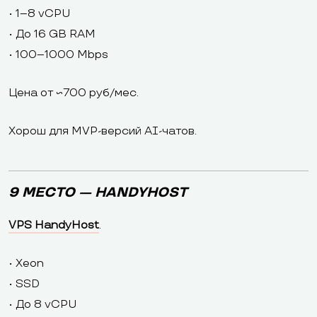
• 1–8 vCPU
• До 16 GB RAM
• 100–1000 Mbps
Цена от ~700 руб/мес.
Хорош для MVP-версий AI-чатов.
9 МЕСТО — HANDYHOST
VPS HandyHost
.
• Xeon
• SSD
• До 8 vCPU