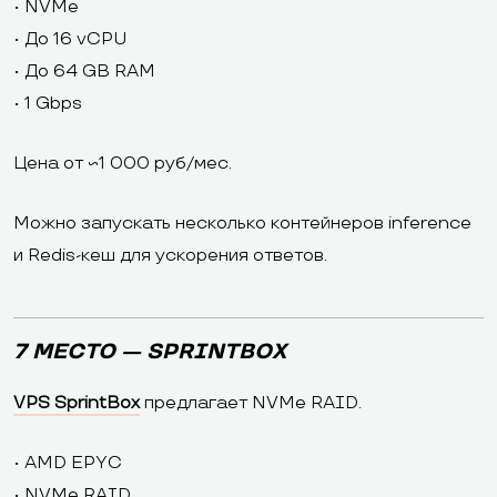
• NVMe
• До 16 vCPU
• До 64 GB RAM
• 1 Gbps
Цена от ~1 000 руб/мес.
Можно запускать несколько контейнеров inference
и Redis-кеш для ускорения ответов.
7 МЕСТО — SPRINTBOX
VPS SprintBox
предлагает NVMe RAID.
• AMD EPYC
• NVMe RAID