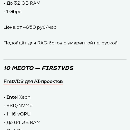
• До 32 GB RAM
• 1 Gbps
Цена от ~650 руб/мес.
Подойдёт для RAG-ботов с умеренной нагрузкой.
10 МЕСТО — FIRSTVDS
FirstVDS для AI-проектов
.
• Intel Xeon
• SSD/NVMe
• 1–16 vCPU
• До 64 GB RAM