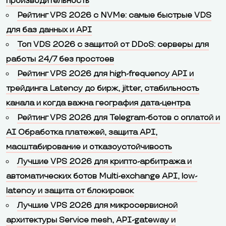
производительность
Рейтинг VPS 2026 с NVMe: самые быстрые VDS
для баз данных и API
Топ VDS 2026 с защитой от DDoS: серверы для
работы 24/7 без простоев
Рейтинг VPS 2026 для high-frequency API и
трейдинга Latency до бирж, jitter, стабильность
канала и когда важна география дата-центра
Рейтинг VPS 2026 для Telegram-ботов с оплатой и
AI Обработка платежей, защита API,
масштабирование и отказоустойчивость
Лучшие VPS 2026 для крипто-арбитража и
автоматических ботов Multi-exchange API, low-
latency и защита от блокировок
Лучшие VPS 2026 для микросервисной
архитектуры Service mesh, API-gateway и