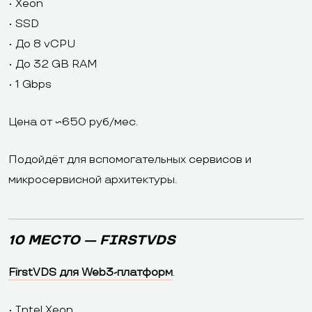
• Xeon
• SSD
• До 8 vCPU
• До 32 GB RAM
• 1 Gbps
Цена от ~650 руб/мес.
Подойдёт для вспомогательных сервисов и
микросервисной архитектуры.
10 МЕСТО — FIRSTVDS
FirstVDS для Web3-платформ
.
• Intel Xeon