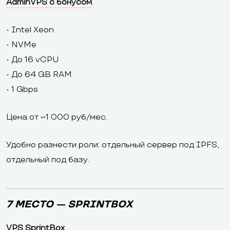
AdminVPS с бонусом
.
• Intel Xeon
• NVMe
• До 16 vCPU
• До 64 GB RAM
• 1 Gbps
Цена от ~1 000 руб/мес.
Удобно разнести роли: отдельный сервер под IPFS,
отдельный под базу.
7 МЕСТО — SPRINTBOX
VPS SprintBox
.