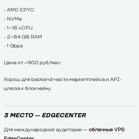
• AMD EPYC
• NVMe
• 1–16 vCPU
• 2–64 GB RAM
• 1 Gbps
Цена от ~900 руб/мес.
Хорош для backend-части маркетплейса и API-
шлюза к блокчейну.
3 МЕСТО — EDGECENTER
Для международной аудитории —
облачные VPS
EdgeCenter
.