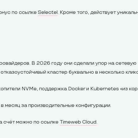
онус по ссылке
Selectel
. Кроме того, действует уникал
ровайдеров. В 2026 году они сделали упор на сетевую
 отказоустойчивый кластер буквально в несколько клико
копители NVMe, поддержка Docker и Kubernetes «из кор
в месяц за производительные конфигурации.
а счёт можно по ссылке
Timeweb Cloud
.