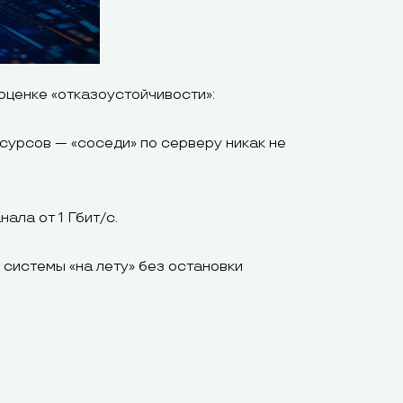
оценке «отказоустойчивости»:
урсов — «соседи» по серверу никак не
ала от 1 Гбит/с.
системы «на лету» без остановки