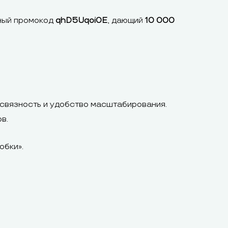
ьный промокод
qhD5Uqoi0E
, дающий
10 000
 связность и удобство масштабирования.
в.
обки».