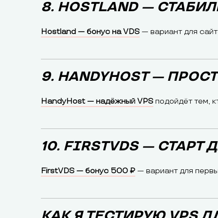
8. HOSTLAND — СТАБИ
Hostland — бонус на VDS
— вариант для сайт
9. HANDYHOST — ПРОС
HandyHost — надёжный VPS
подойдёт тем, к
10. FIRSTVDS — СТАРТ 
FirstVDS — бонус 500 ₽
— вариант для первы
КАК Я ТЕСТИРУЮ VPS Д