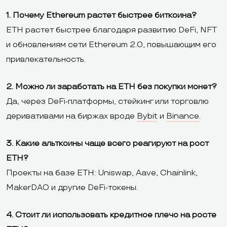
1. Почему Ethereum растет быстрее биткоина?
ETH растет быстрее благодаря развитию DeFi, NFT
и обновлениям сети Ethereum 2.0, повышающим его
привлекательность.
2. Можно ли заработать на ETH без покупки монет?
Да, через DeFi-платформы, стейкинг или торговлю
деривативами на биржах вроде
Bybit
и
Binance
.
3. Какие альткоины чаще всего реагируют на рост
ETH?
Проекты на базе ETH: Uniswap, Aave, Chainlink,
MakerDAO и другие DeFi-токены.
4. Стоит ли использовать кредитное плечо на росте