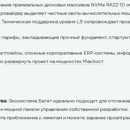
ание премиальных дисковых массивов NVMe RAID 10 об
Провайдер выделяет честные квоты вычислительных мо
. Техническая поддержка уровня L3 сопровождает прое
тарифы, закладывающие прочный фундамент, стартуют 
тплейсы, сложные корпоративные ERP-системы, инфор
но
развернуть проект на мощностях МакХост
.
ва:
Экосистема Бегет идеально подходит для отслежива
и мощной панели управления собственной разработки,
ите приближение к лимитам и можете заранее проапгрей