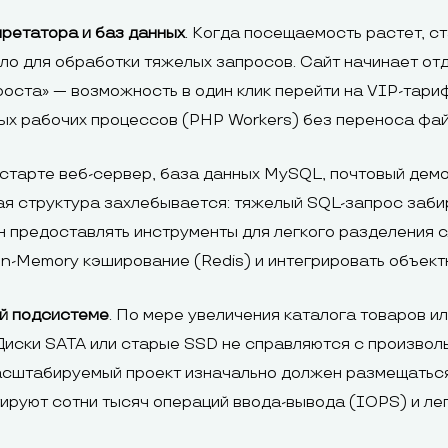
ретатора и баз данных
. Когда посещаемость растет, с
о для обработки тяжелых запросов. Сайт начинает отда
роста» — возможность в один клик перейти на VIP-тари
х рабочих процессов (PHP Workers) без переноса фай
 старте веб-сервер, база данных MySQL, почтовый дем
я структура захлебывается: тяжелый SQL-запрос забира
н предоставлять инструменты для легкого разделения 
n-Memory кэширование (Redis) и интегрировать объект
ой подсистеме
. По мере увеличения каталога товаров и
 Диски SATA или старые SSD не справляются с произво
асштабируемый проект изначально должен размещатьс
ируют сотни тысяч операций ввода-вывода (IOPS) и ле