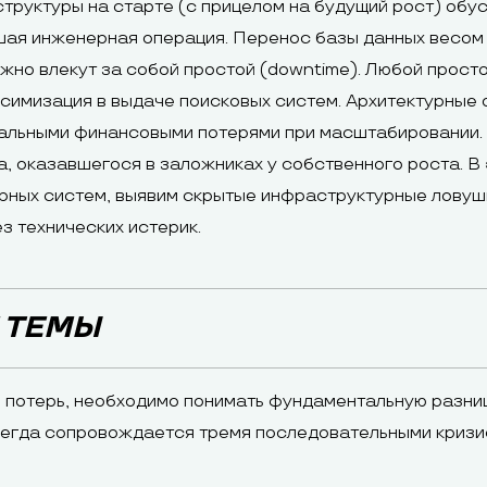
руктуры на старте (с прицелом на будущий рост) обусл
ая инженерная операция. Перенос базы данных весом в
но влекут за собой простой (downtime). Любой прост
симизация в выдаче поисковых систем. Архитектурные 
альными финансовыми потерями при масштабировании. К
, оказавшегося в заложниках у собственного роста. 
ных систем, выявим скрытые инфраструктурные ловушк
з технических истерик.
 ТЕМЫ
 потерь, необходимо понимать фундаментальную разни
сегда сопровождается тремя последовательными кризис