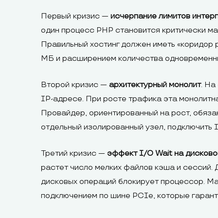
Первый кризис —
исчерпание лимитов интерп
один процесс PHP становится критически мал
Правильный хостинг должен иметь «коридор 
МБ и расширением количества одновременны
Второй кризис —
архитектурный монолит
. На
IP-адресе. При росте трафика эта монолитна
Провайдер, ориентированный на рост, обяза
отдельный изолированный узел, подключить I
Третий кризис —
эффект I/O Wait на дисков
растет число мелких файлов кэша и сессий.
дисковых операций блокирует процессор. М
подключением по шине PCIe, которые гарант