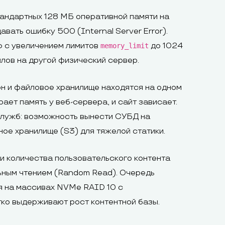
тандартных 128 МБ оперативной памяти на
вать ошибку 500 (Internal Server Error).
ф с увеличением лимитов
до 1024
memory_limit
лов на другой физический сервер.
он и файловое хранилище находятся на одном
ет память у веб-сервера, и сайт зависает.
служб: возможность вынести СУБД на
ное хранилище (S3) для тяжелой статики.
ли количества пользовательского контента
льным чтением (Random Read). Очередь
я на массивах NVMe RAID 10 с
гко выдерживают рост контентной базы.