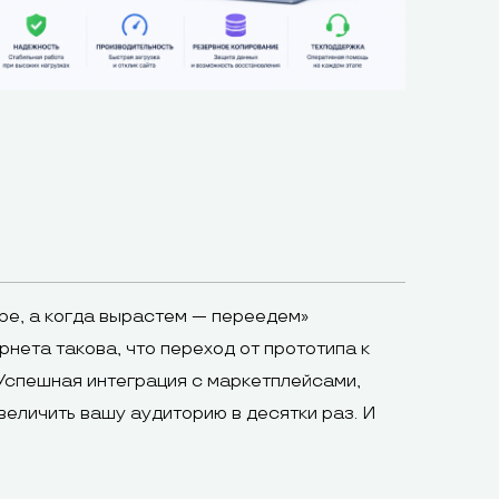
е, а когда вырастем — переедем»
нета такова, что переход от прототипа к
 Успешная интеграция с маркетплейсами,
величить вашу аудиторию в десятки раз. И