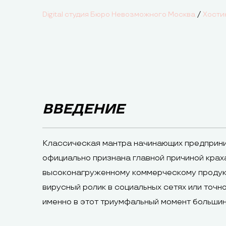
/
Digital студия Бюро Невозможного Москва
Хости
ВВЕДЕНИЕ
Классическая мантра начинающих предприни
официально признана главной причиной краха
высоконагруженному коммерческому продукту
вирусный ролик в социальных сетях или точн
именно в этот триумфальный момент большин