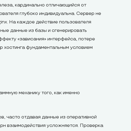
елеза, кардинально отличающийся от
зователя глубоко индивидуальна. Сервер не
inx. На каждое действие пользователя
ьные данные из базы и сгенерировать
ффекту «зависания» интерфейса, потере
бор хостинга фундаментальным условием
ммную механику того, как именно
ов, часто отдавая данные из оперативной
терн взаимодействия усложняется. Проверка