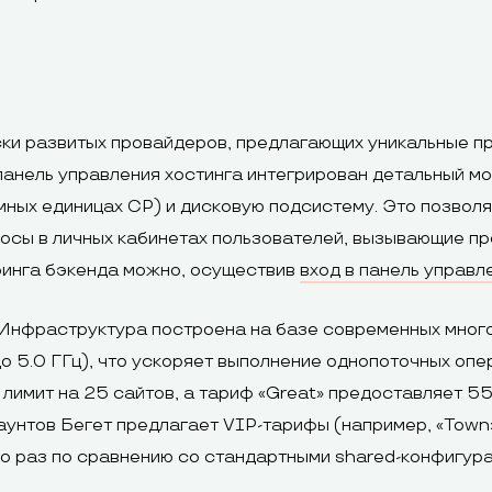
ски развитых провайдеров, предлагающих уникальные 
анель управления хостинга интегрирован детальный мо
мных единицах CP) и дисковую подсистему. Это позвол
осы в личных кабинетах пользователей, вызывающие пр
ринга бэкенда можно, осуществив
вход в панель управл
Инфраструктура построена на базе современных много
до 5.0 ГГц), что ускоряет выполнение однопоточных оп
лимит на 25 сайтов, а тариф «Great» предоставляет 5
аунтов Бегет предлагает VIP-тарифы (например, «Town
ко раз по сравнению со стандартными shared-конфигура