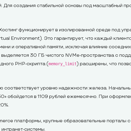
. Для создания стабильной основы под масштабный пр
Хостинг функционирует в изолированной среде под упр
tual Environment). Это гарантирует, что каждый клиент
ни и оперативной памяти, исключая влияние соседних
 выделяется 30 ГБ чистого NVMe-пространства с подд
дного PHP-скрипта (
) расширены, что позв
memory_limit
ю соответствует уровню надежности железа. Начальный
0» обойдется в 1109 рублей ежемесячно. При оформле
20%.
erce платформы, крупные образовательные порталы 
 интранет-системы.