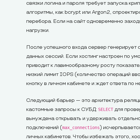
связки логина и пароля требует запуска кри
алгоритмы, как bcrypt или Argon2, спроект
перебора. Если на сайт одновременно заход
нагрузки.
После успешного входа сервер генерирует с
данных сессий. Если хостинг настроен по ум
приводит к лавинообразному росту показате
низкий лимит IOPS (количество операций вв
кнопку в личном кабинете и ждет ответа по н
Следующий барьер — это архитектура реляц
кастомные запросы к СУБД:
для прове
SELECT
вынуждена открывать и удерживать отдельно
подключений (
) исчерпываетс
max_connections
личных кабинетов. Чтобы избежать этого, х