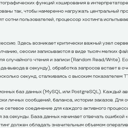
птографических функций хэширования в интерпретаторе 
ированы так, чтобы намеренно нагружать центральный п
ят сотни пользователей, процессор хостинга испытыва
ессию. Здесь возникает критически важный узел серв
олчанию, сессии записываются в виде тысяч мелких фай
ля случайного чтения и записи (Random Read/Write). Е
ода-вывода в секунду), обработка запросов встает в о
есколько секунд, сталкиваясь с высоким показателем TTF
ионных баз данных (MySQL или PostgreSQL). Каждый а
рки личных сообщений, баланса, истории заказов. Для
е сетевое соединение для каждого активного процесс
я за секунды. База данных начинает отвечать ошибкой 
остинг должен обладать значительным объемом операти