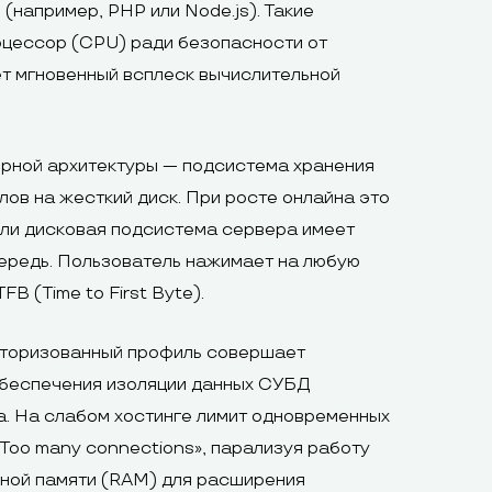
(например, PHP или Node.js). Такие
роцессор (CPU) ради безопасности от
ет мгновенный всплеск вычислительной
ерной архитектуры — подсистема хранения
лов на жесткий диск. При росте онлайна это
сли дисковая подсистема сервера имеет
чередь. Пользователь нажимает на любую
B (Time to First Byte).
вторизованный профиль совершает
 обеспечения изоляции данных СУБД
а. На слабом хостинге лимит одновременных
«Too many connections», парализуя работу
вной памяти (RAM) для расширения