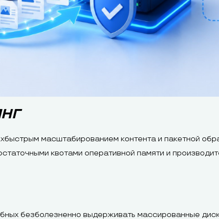
ИНГ
рхбыстрым масштабированием контента и пакетной обр
остаточными квотами оперативной памяти и производи
обных безболезненно выдерживать массированные дис