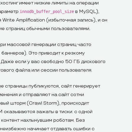
хостинг имеет низкие лимиты на операции
параметр
в MySQL),
innodb_buffer_pool_size
rite Amplification (избыточная запись), и он
ние страниц обычными пользователями.
ри массовой генерации страниц часто
баннеров). Это приводит к резкому
. Даже если у вас свободно 50 ГБ дискового
ового файла или сессии пользователя.
ые страницы публикуются, сайт генерирует
енения и отправляют на сайт сотни
вый шторм (Crawl Storm), происходит
 оказываются зажаты в тиски: с одной
 контент нахлынувшим роботам. Без
неизбежно начинает отдавать ошибки с