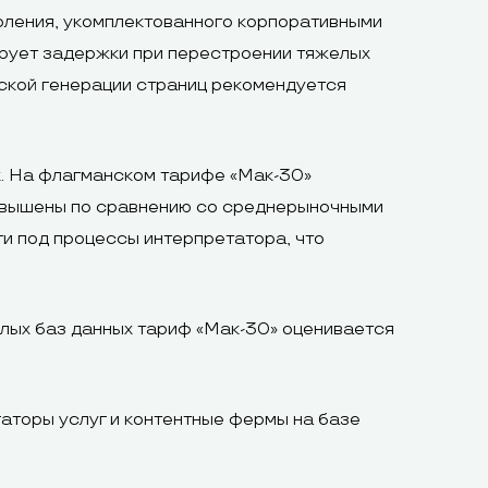
оления, укомплектованного корпоративными
рует задержки при перестроении тяжелых
еской генерации страниц рекомендуется
x. На флагманском тарифе «Мак-30»
завышены по сравнению со среднерыночными
и под процессы интерпретатора, что
елых баз данных тариф «Мак-30» оценивается
гаторы услуг и контентные фермы на базе