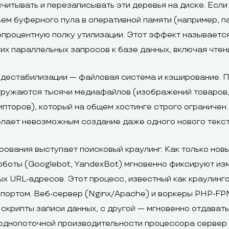
итывать и перезаписывать эти деревья на диске. Если 
ъем буферного пула в оперативной памяти (например, 
роцентную полку утилизации. Этот эффект называется W
их параллельных запросов к базе данных, включая чте
 дестабилизации — файловая система и кэширование. П
ружаются тысячи медиафайлов (изображений товаров, 
пторов), который на общем хостинге строго ограничен
елает невозможным создание даже одного нового текст
рования выступает поисковый краулинг. Как только нов
оботы (Googlebot, YandexBot) мгновенно фиксируют изм
х URL-адресов. Этот процесс, известный как краулинго
ортом. Веб-сервер (Nginx/Apache) и воркеры PHP-FPM
скрипты записи данных, с другой — мгновенно отдавать
 однопоточной производительности процессора сервер 