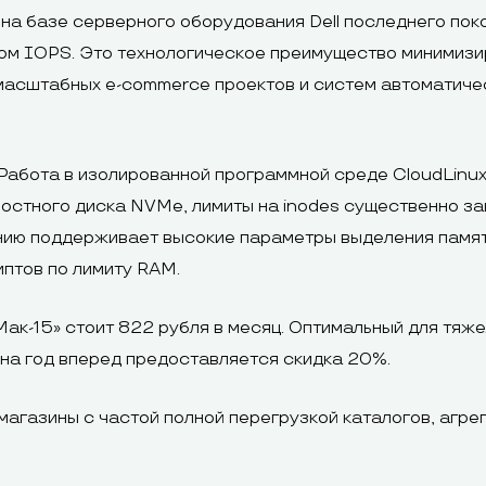
на базе серверного оборудования Dell последнего пок
м IOPS. Это технологическое преимущество минимизи
 масштабных e-commerce проектов и систем автоматич
Работа в изолированной программной среде CloudLinu
остного диска NVMe, лимиты на inodes существенно 
нию поддерживает высокие параметры выделения памят
птов по лимиту RAM.
ак-15» стоит 822 рубля в месяц. Оптимальный для тяж
 на год вперед предоставляется скидка 20%.
агазины с частой полной перегрузкой каталогов, агре