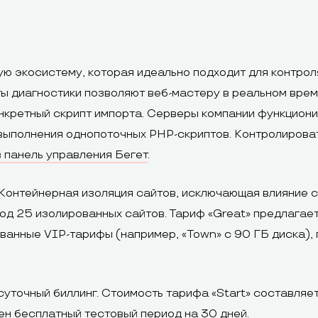
 экосистему, которая идеально подходит для контроля
ы диагностики позволяют веб-мастеру в реальном врем
нкретный скрипт импорта. Серверы компании функциони
выполнения однопоточных PHP-скриптов. Контролирова
в панель управления Бегет
.
Контейнерная изоляция сайтов, исключающая влияние с
од 25 изолированных сайтов. Тариф «Great» предлагае
анные VIP-тарифы (например, «Town» с 90 ГБ диска), 
точный биллинг. Стоимость тарифа «Start» составляет 
ен бесплатный тестовый период на 30 дней.