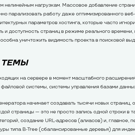
ым нелинейным нагрузкам. Массовое добавление страни
но парализовать работу даже оптимизированного веб-
итектурных параметров хостинга, которые часто игнори
ь и доступность страниц в режиме реального времени
особна уничтожить видимость проекта в поисковой выд
 ТЕМЫ
сходящих на сервере в момент масштабного расширения
 файловой системы, системы управления базами данных
генератора начинает создавать тысячи новых страниц,
ой страницы — это не просто запись одной строки в т
егорий, создание URL-адресов (алиасов) и, главное, 
уры типа B-Tree (сбалансированные деревья) для индек