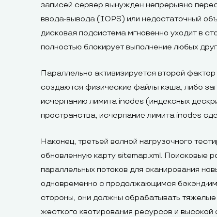
записей сервер вынужден непрерывно пересч
ввода-вывода (IOPS) или недостаточный об
дисковая подсистема мгновенно уходит в стоп
полностью блокирует выполнение любых друг
Параллельно активизируется второй фактор
создаются физические файлы кэша, либо заг
исчерпанию лимита inodes (индексных дескри
пространства, исчерпание лимита inodes сд
Наконец, третьей волной нагрузочного тести
обновленную карту sitemap.xml. Поисковые р
параллельных потоков для сканирования новы
одновременно с продолжающимся бэкэнд-имп
стороны, они должны обрабатывать тяжелые 
жесткого квотирования ресурсов и высокой