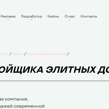
Реклама
Разработка
Кейсы
О нас
Контакты
/
/
/
олио
Сайты
Корпоративные сайты
РОЙЩИКА ЭЛИТНЫХ Д
ая компания,
дажей современной