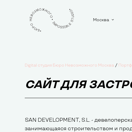
Москва
/
Digital студия Бюро Невозможного Москва
Портф
САЙТ ДЛЯ ЗАСТ
SAN DEVELOPMENT, S.L. - девелоперск
занимающаяся строительством и про