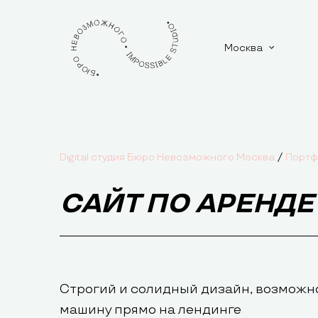
Москва
/
Digital студия Бюро Невозможного Москва
Портф
САЙТ ПО АРЕНД
Строгий и солидный дизайн, возможн
машину прямо на лендинге