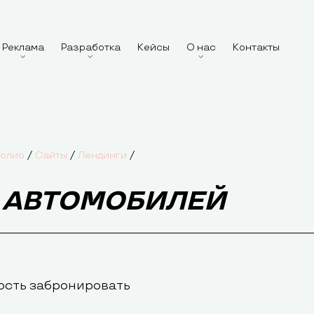
Реклама
Разработка
Кейсы
О нас
Контакты
/
/
/
олио
Сайты
Лендинги
Е АВТОМОБИЛЕЙ
ость забронировать