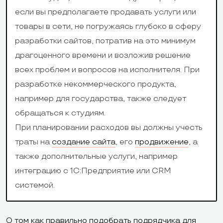
Ecwid, Site
«Яндекс.Марк
если вы предполагаете продавать услуги или
Booster,
АТОЛ.Онлайн,
товары в сети, не погружаясь глубоко в сферу
Eventbrite,
«МодульКасс
разработки сайтов, потратив на это минимум
Callback, Skype,
драгоценного времени и возложив решение
Get Traffic,
всех проблем и вопросов на исполнителя. При
SMSHero,
разработке некоммерческого продукта,
DropBox Gallery,
например для государства, также следует
Pluto, Postific,
обращаться к студиям.
Нельзя
При планировании расходов вы должны учесть
привязать на
траты на
создание сайта
, его
продвижение
, а
бесплатном
Можно привяз
также дополнительные услуги, например
тарифе, на
бесплатном т
интеграцию с 1С:Предприятие или CRM
Combo, Unlimited
бесплатный д
системой.
Домен
и eCommerce
при оплате на
предлагают
больше начин
О том как правильно подобрать подрядчика для