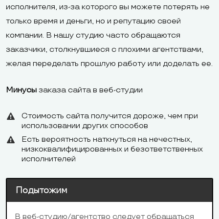
Club
мобильного,
исполнителя, из-за которого вы можете потерять не
ДеньгиOnline
только время и деньги, но и репутацию своей
компании. В нашу студию часто обращаются
заказчики, столкнувшиеся с плохими агентствами,
желая переделать прошлую работу или доделать ее.
«Яндекс.Карты»,
Минусы
заказа сайта в веб-студии
«Яндекс.Касса»,
Etsy Shop,
Стоимость сайта получится дороже, чем при
Blogger, Google
использовании других способов
AdSens, Google
Есть вероятность наткнуться на нечестных,
Календарь,
«1C: Управлен
низкоквалифицированных и безответственных
исполнителей
Google Карты,
торговлей»,
SoundCloud,
«Яндекс.Карты
Подытожим
Tidio, LiveChat,
«Яндекс.Фиды
Интеграции
eBay, MyTshirt,
«Яндекс.Вебм
В веб-студию/агентство следует обращаться