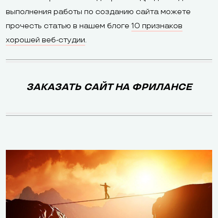
бесплатный
тарифа
выполнения работы по созданию сайта можете
домен на год в
«Оптимальный
прочесть статью в нашем блоге
10 признаков
зонах .com, .net,
хорошей веб-студии
.
.info, .biz, и .co.uk
Доступно на 
тарифах: мета
ЗАКАЗАТЬ САЙТ НА ФРИЛАНСЕ
Метатеги, ЧПУ,
ЧПУ, запрет
редирект,
индексации,
SEO
noindex для
редактирова
отдельных
robots.txt, на
страниц
редиректа (с
5), мониторин
позиций в пои
Импорт/
Ecwid, Esty,