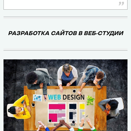
Да
Частично
шаблонов
Количество
готовых
500+
400+
РАЗРАБОТКА САЙТОВ В ВЕБ-СТУДИИ
шаблонов
Уровень
Высокий, есл
кастомизации
Высокий
редактироват
шаблонов
HTML и CSS
Да, но потре
Возможность
профессиона
создать сайт с
Да
познания в ди
нуля
верстке
База знаний,
Обучающие
Базы знаний, 