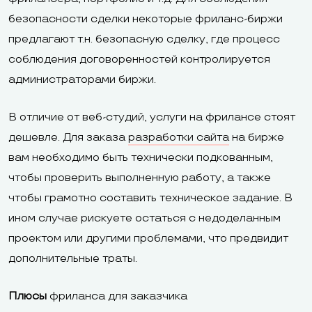
WebMoney, Pa
PayPal, Stripe,
безопасности сделки некоторые фриланс-биржи
Онлайн-оплата
Qiwi Wallet,
«Яндекс.Деньги»
предлагают т.н. безопасную сделку, где процесс
Робокасса, Li
соблюдения договоренностей контролируется
SmsCoin,
администраторами биржи.
«Яндекс.Деньг
В отличие от веб-студий, услуги на фрилансе стоят
дешевле. Для заказа
разработки сайта
на бирже
Кнопки «Мне
вам необходимо быть технически подкованным,
нравится»,
чтобы проверить выполненную работу, а также
«Поделиться» и
чтобы грамотно составить техническое задание. В
виджеты
Комментарии
ином случае рискуете остаться с недоделанным
Facebook,
Вконтакте и
проектом или другими проблемами, что предвидит
Одноклассники,
Facebook, кно
дополнительные траты.
Интеграция с
Вконтакте,
Facebook, Goo
соцсетями
Плюсы
фриланса для заказчика
Google+, Twitter.
Twitter, Вконт