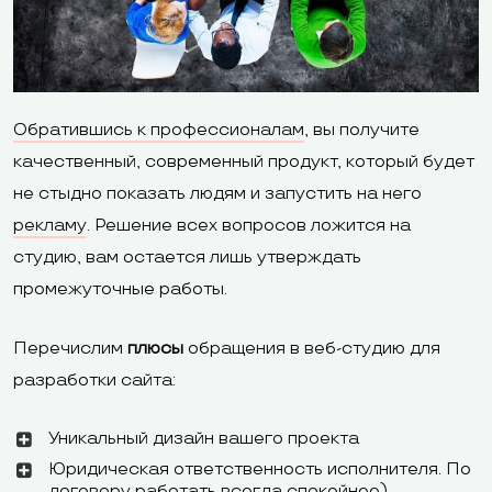
обучающие
материалы
мануалы, уче
статьи
Возможность
редактировать
Обратившись к профессионалам
, вы получите
Да
Да
и добавлять
качественный, современный продукт, который будет
код
не стыдно показать людям и запустить на него
рекламу
. Решение всех вопросов ложится на
Бесплатный
студию, вам остается лишь утверждать
Да
Да
тариф
промежуточные работы.
Триал
Нет
Нет
Перечислим
плюсы
обращения в веб-студию для
разработки сайта:
Русский, форма
на сайте; по
Уникальный дизайн вашего проекта
телефону на
Русский, фор
Техподдержка
Юридическая ответственность исполнителя. По
английском,
панели управ
договору работать всегда спокойнее)