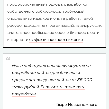
профессиональный подход к разработке
собственного веб-ресурса, требующий
специальных навыков и опыта работы. Такой
ресурс подходит для организаций, планирующих
длительное пребывание своего бизнеса в сети
WIX
uCoz
интернет и
эффективное продвижение
.
Визитка,
Визитка,
лендинг,
информацион
Типы сайтов
интернет-
Наша веб-студия специализируется на
портал, интер
магазин, блог,
разработке сайтов для бизнеса и
магазин, блог
форум
предлагает создание сайтов от 35 000
тысяч рублей.
Рассчитать стоимость
Уровень
Продвинутые
Продвинутые
разработки
.
пользователей
пользователи
пользователи
Бюро Невозможного
Адаптивность