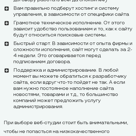
испанском и
Вам правильно подберут хостинг и систему
управления, в зависимости от специфики сайта
португальском
Грамотное техническое исполнение. От этого
зависит удобство пользованием и то, как к сайту
243 руб. в месяц
будут относиться поисковые системы.
Минимальный
или 123 руб. в
Быстрый старт. В зависимости от опыта фирмы и
2,99 долл. в 
тариф
месяц при
сложности исполнения, сайт могут сделать за 2-
4 недели. Это оговаривается перед
оплате за год
подписанием договора.
Поддержка и администрирование. В любой
момент вы можете обратиться к разработчику
сайта, если вдруг что-то пойдет не так. А если
вам нужно постоянное наполнение сайта
Карты Visa и
новостями, товарами и т.д., то большинство
компаний может предложить услугу
Карты Visa и
MasterCard,
администрирования.
MasterCard,
WebMomey,
Способы
American
«Яндекс.Деньг
При выборе веб-студии стоит быть внимательными,
оплаты
Express, Diners
PayPal, со сч
чтобы не попасться на низкокачественного