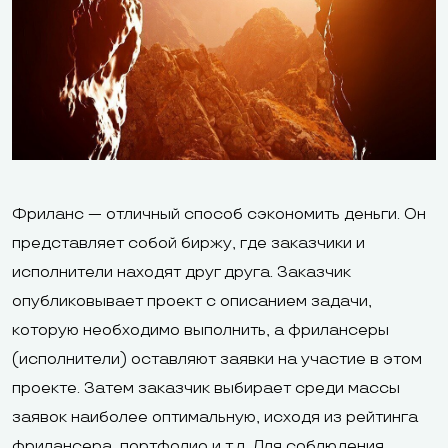
экспорт
XML, YML, CSV
eBay
товаров
Интеграция с
Нет
Нет
CRM
Google
Интеграция с
Analytics,
Фриланс — отличный способ сэкономить деньги. Он
системами
Яндекс.Метрика,
Яндекс.Метри
представляет собой биржу, где заказчики и
аналитики
встроенная
исполнители находят друг друга. Заказчик
аналитика
опубликовывает проект с описанием задачи,
которую необходимо выполнить, а фрилансеры
(исполнители) оставляют заявки на участие в этом
проекте. Затем заказчик выбирает среди массы
Карты Visa и
заявок наиболее оптимальную, исходя из рейтинга
MasterCard,
фрилансера, портфолио и т.д. Для соблюдения