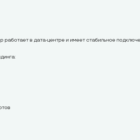
р работает в дата-центре и имеет стабильное подключе
динга:
отов