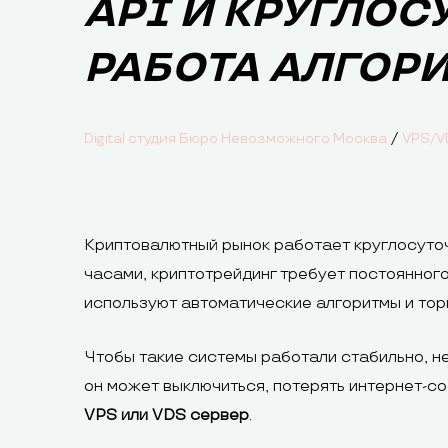
API И КРУГЛОС
РАБОТА АЛГОР
/
Digital студия Бюро Невозможного Москва
VPS/V
Криптовалютный рынок работает круглосуточ
часами, криптотрейдинг требует постоянног
используют автоматические алгоритмы и тор
Чтобы такие системы работали стабильно, н
он может выключиться, потерять интернет-с
VPS или VDS сервер
.