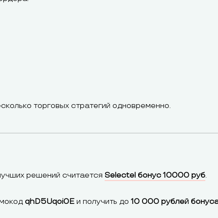
сколько торговых стратегий одновременно.
 лучших решений считается
Selectel бонус 10000 руб
.
омокод
qhD5Uqoi0E
и получить до
10 000 рублей бонус