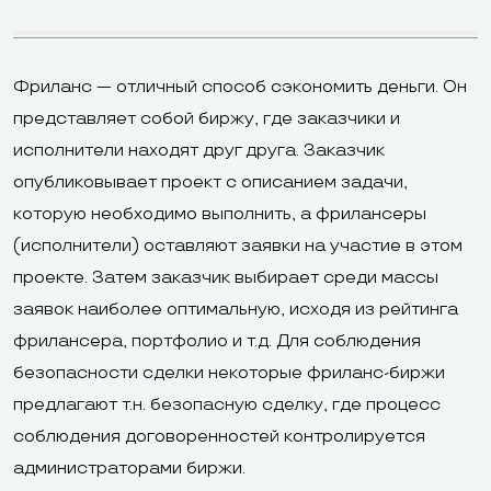
Tidio, LiveChat,
«Яндекс.Фиды
Интеграции
eBay, MyTshirt,
«Яндекс.Вебм
Ecwid, Site
«Яндекс.Марк
Фриланс — отличный способ сэкономить деньги. Он
Booster,
АТОЛ.Онлайн,
представляет собой биржу, где заказчики и
Eventbrite,
«МодульКасс
исполнители находят друг друга. Заказчик
Callback, Skype,
опубликовывает проект с описанием задачи,
Get Traffic,
которую необходимо выполнить, а фрилансеры
SMSHero,
(исполнители) оставляют заявки на участие в этом
DropBox Gallery,
проекте. Затем заказчик выбирает среди массы
Pluto, Postific,
заявок наиболее оптимальную, исходя из рейтинга
фрилансера, портфолио и т.д. Для соблюдения
Нельзя
безопасности сделки некоторые фриланс-биржи
привязать на
предлагают т.н. безопасную сделку, где процесс
бесплатном
Можно привяз
соблюдения договоренностей контролируется
тарифе, на
бесплатном т
администраторами биржи.
Combo, Unlimited
бесплатный д