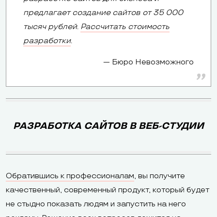
предлагает создание сайтов от 35 000
тысяч рублей.
Рассчитать стоимость
разработки
.
Бюро Невозможного
WIX
uCoz
РАЗРАБОТКА САЙТОВ В ВЕБ-СТУДИИ
Визитка,
Визитка,
лендинг,
информацион
Типы сайтов
интернет-
портал, интер
магазин, блог,
Обратившись к профессионалам
, вы получите
магазин, блог
форум
качественный, современный продукт, который будет
не стыдно показать людям и запустить на него
Уровень
Продвинутые
Продвинутые