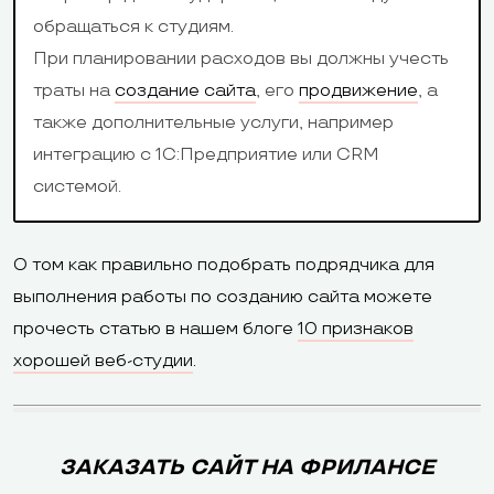
Способы
American
«Яндекс.Деньг
обращаться к студиям.
оплаты
Express, Diners
PayPal, со сч
При планировании расходов вы должны учесть
Club
мобильного,
траты на
создание сайта
, его
продвижение
, а
ДеньгиOnline
также дополнительные услуги, например
интеграцию с 1С:Предприятие или CRM
системой.
«Яндекс.Карты»,
О том как правильно подобрать подрядчика для
«Яндекс.Касса»,
выполнения работы по созданию сайта можете
Etsy Shop,
прочесть статью в нашем блоге
10 признаков
Blogger, Google
хорошей веб-студии
.
AdSens, Google
Календарь,
«1C: Управлен
Google Карты,
торговлей»,
ЗАКАЗАТЬ САЙТ НА ФРИЛАНСЕ
SoundCloud,
«Яндекс.Карты