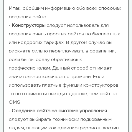
Карты Visa и
Итак, обобщим информацию обо всех способах
MasterCard,
создания сайта:
WebMoney, Pa
PayPal, Stripe,
•
Конструкторы
следует использовать для
Онлайн-оплата
Qiwi Wallet,
«Яндекс.Деньги»
создания очень простых сайтов на бесплатных
Робокасса, Li
или недорогих тарифах. В другом случае вы
SmsCoin,
рискуете сильно переплачивать в сравнении,
«Яндекс.Деньг
если бы вы сразу обратились к
профессионалам. Данный способ отнимает
значительное количество времени. Если
использовать платные функции конструкторов,
Кнопки «Мне
то по стоимости выходит дороже, чем сайт на
нравится»,
CMS
«Поделиться» и
•
Создание сайта на системе управления
виджеты
Комментарии
следует выбирать технически подкованным
Facebook,
Вконтакте и
людям, знающим как администрировать хостинг
Одноклассники,
Facebook, кно