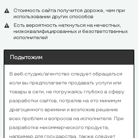
на сайте; по
телефону на
Русский, фор
Стоимость сайта получится дороже, чем при
Техподдержка
использовании других способов
английском,
панели управ
Есть вероятность наткнуться на нечестных,
испанском и
низкоквалифицированных и безответственных
португальском
исполнителей
243 руб. в месяц
Подытожим
Минимальный
или 123 руб. в
2,99 долл. в 
тариф
месяц при
В веб-студию/агентство следует обращаться
оплате за год
если вы предполагаете продавать услуги или
товары в сети, не погружаясь глубоко в сферу
разработки сайтов, потратив на это минимум
драгоценного времени и возложив решение
Карты Visa и
всех проблем и вопросов на исполнителя. При
Карты Visa и
MasterCard,
разработке некоммерческого продукта,
MasterCard,
WebMomey,
например для государства, также следует