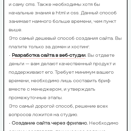
Интеграция с
и саму cms. Также необходимы хотя бы
Вконтакте,
Facebook, Goo
соцсетями
начальные знания в html и css. Данный способ
Google+, Twitter.
Twitter, Вконт
занимает намного больше времени, чем пункт
Интеграция с
Одноклассник
выше.
Insagram,
Linkedin, Pint
Это самый дешевый способ создания сайта. Вы
YouTube,
платите только за домен и хостинг.
Pinterest,
•
Разработка сайта в веб-студии
.
Вы отдаете
Linkedin,
деньги — вам делают качественный продукт и
поддерживают его. Требует минимум вашего
времени, необходимо лишь составить бриф
вместе с менеджером, и утверждать
промежуточные этапы.
Это самый дорогой способ, решение всех
вопросов ложится на студию.
•
Создание сайта через фриланс.
Необходимо