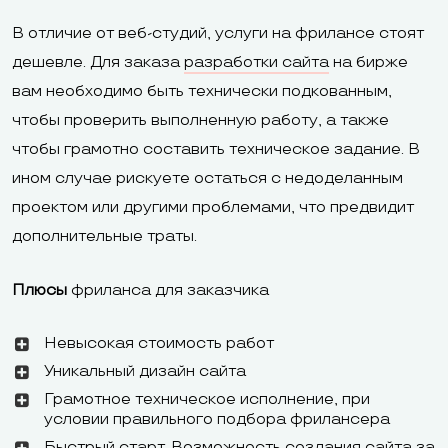
Домен
и eCommerce
при оплате на
В отличие от веб-студий, услуги на фрилансе стоят
предлагают
больше начин
дешевле. Для заказа
разработки сайта
на бирже
бесплатный
тарифа
вам необходимо быть технически подкованным,
домен на год в
«Оптимальный
чтобы проверить выполненную работу, а также
зонах .com, .net,
чтобы грамотно составить техническое задание. В
.info, .biz, и .co.uk
ином случае рискуете остаться с недоделанным
проектом или другими проблемами, что предвидит
Доступно на 
дополнительные траты.
тарифах: мета
Метатеги, ЧПУ,
ЧПУ, запрет
Плюсы
фриланса для заказчика
редирект,
индексации,
SEO
noindex для
редактирова
Невысокая стоимость работ
отдельных
robots.txt, на
Уникальный дизайн сайта
страниц
редиректа (с
Грамотное техническое исполнение, при
5), мониторин
условии правильного подбора фрилансера
позиций в пои
Быстрый старт. Возможность создания сайта за