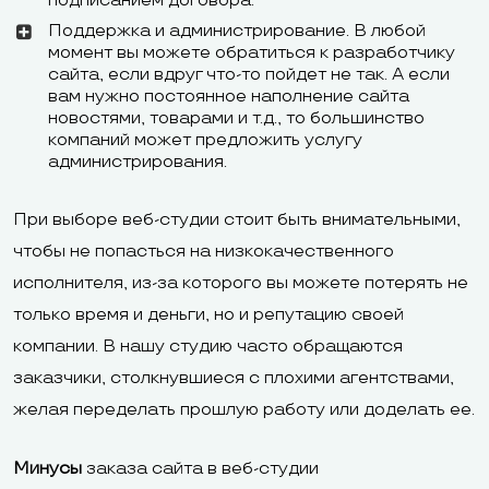
подписанием договора.
Поддержка и администрирование. В любой
База знаний,
момент вы можете обратиться к разработчику
Обучающие
Базы знаний, 
сайта, если вдруг что-то пойдет не так. А если
обучающие
вам нужно постоянное наполнение сайта
материалы
мануалы, уче
статьи
новостями, товарами и т.д., то большинство
компаний может предложить услугу
администрирования.
Возможность
редактировать
Да
Да
При выборе веб-студии стоит быть внимательными,
и добавлять
чтобы не попасться на низкокачественного
код
исполнителя, из-за которого вы можете потерять не
только время и деньги, но и репутацию своей
Бесплатный
Да
Да
компании. В нашу студию часто обращаются
тариф
заказчики, столкнувшиеся с плохими агентствами,
Триал
Нет
Нет
желая переделать прошлую работу или доделать ее.
Русский, форма
Минусы
заказа сайта в веб-студии