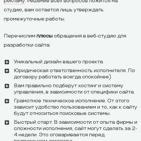
рекламу
. Решение всех вопросов ложится на
пользователей
пользователи
пользователи
студию, вам остается лишь утверждать
промежуточные работы.
Адаптивность
Да
Частично
шаблонов
Перечислим
плюсы
обращения в веб-студию для
Количество
разработки сайта:
готовых
500+
400+
Уникальный дизайн вашего проекта
шаблонов
Юридическая ответственность исполнителя. По
договору работать всегда спокойнее)
Уровень
Высокий, есл
Вам правильно подберут хостинг и систему
кастомизации
Высокий
редактироват
управления, в зависимости от специфики сайта
шаблонов
HTML и CSS
Грамотное техническое исполнение. От этого
зависит удобство пользованием и то, как к сайту
Да, но потре
будут относиться поисковые системы.
Возможность
профессиона
Быстрый старт. В зависимости от опыта фирмы и
создать сайт с
Да
сложности исполнения, сайт могут сделать за 2-
познания в ди
4 недели. Это оговаривается перед
нуля
верстке