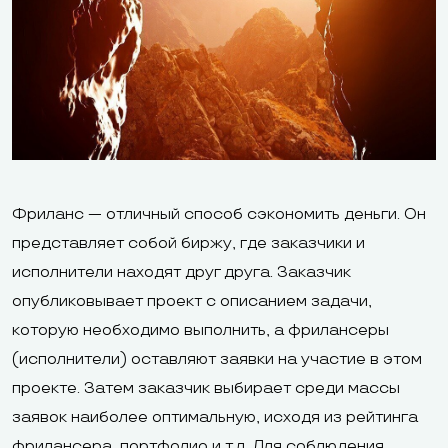
экспорт
XML, YML, CSV
eBay
товаров
Интеграция с
Нет
Нет
CRM
Google
Интеграция с
Analytics,
Фриланс — отличный способ сэкономить деньги. Он
системами
Яндекс.Метрика,
Яндекс.Метри
представляет собой биржу, где заказчики и
аналитики
встроенная
исполнители находят друг друга. Заказчик
аналитика
опубликовывает проект с описанием задачи,
которую необходимо выполнить, а фрилансеры
(исполнители) оставляют заявки на участие в этом
проекте. Затем заказчик выбирает среди массы
Карты Visa и
заявок наиболее оптимальную, исходя из рейтинга
MasterCard,
фрилансера, портфолио и т.д. Для соблюдения