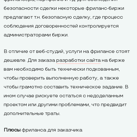
WebMoney, Pa
PayPal, Stripe,
безопасности сделки некоторые фриланс-биржи
Онлайн-оплата
Qiwi Wallet,
«Яндекс.Деньги»
предлагают т.н. безопасную сделку, где процесс
Робокасса, Li
соблюдения договоренностей контролируется
SmsCoin,
администраторами биржи.
«Яндекс.Деньг
В отличие от веб-студий, услуги на фрилансе стоят
дешевле. Для заказа
разработки сайта
на бирже
Кнопки «Мне
вам необходимо быть технически подкованным,
нравится»,
чтобы проверить выполненную работу, а также
«Поделиться» и
чтобы грамотно составить техническое задание. В
виджеты
Комментарии
ином случае рискуете остаться с недоделанным
Facebook,
Вконтакте и
проектом или другими проблемами, что предвидит
Одноклассники,
Facebook, кно
дополнительные траты.
Интеграция с
Вконтакте,
Facebook, Goo
соцсетями
Плюсы
фриланса для заказчика
Google+, Twitter.
Twitter, Вконт