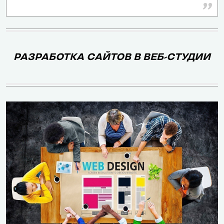
Да
Частично
шаблонов
Количество
готовых
500+
400+
РАЗРАБОТКА САЙТОВ В ВЕБ-СТУДИИ
шаблонов
Уровень
Высокий, есл
кастомизации
Высокий
редактироват
шаблонов
HTML и CSS
Да, но потре
Возможность
профессиона
создать сайт с
Да
познания в ди
нуля
верстке
База знаний,
Обучающие
Базы знаний, 