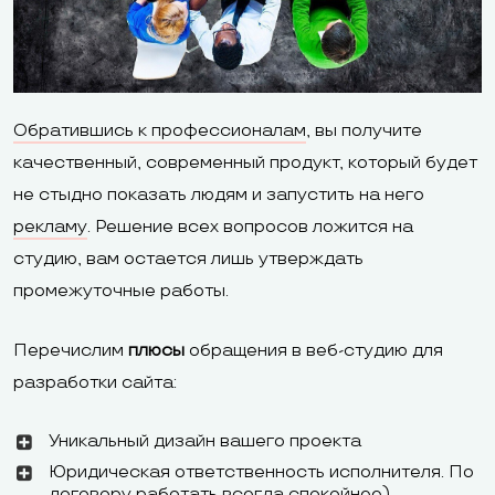
обучающие
материалы
мануалы, уче
статьи
Возможность
редактировать
Обратившись к профессионалам
, вы получите
Да
Да
и добавлять
качественный, современный продукт, который будет
код
не стыдно показать людям и запустить на него
рекламу
. Решение всех вопросов ложится на
Бесплатный
студию, вам остается лишь утверждать
Да
Да
тариф
промежуточные работы.
Триал
Нет
Нет
Перечислим
плюсы
обращения в веб-студию для
разработки сайта:
Русский, форма
на сайте; по
Уникальный дизайн вашего проекта
телефону на
Русский, фор
Техподдержка
Юридическая ответственность исполнителя. По
английском,
панели управ
договору работать всегда спокойнее)