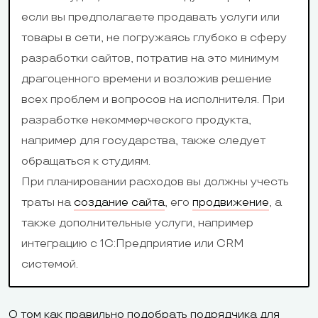
Ecwid, Site
«Яндекс.Марк
если вы предполагаете продавать услуги или
Booster,
АТОЛ.Онлайн,
товары в сети, не погружаясь глубоко в сферу
Eventbrite,
«МодульКасс
разработки сайтов, потратив на это минимум
Callback, Skype,
драгоценного времени и возложив решение
Get Traffic,
всех проблем и вопросов на исполнителя. При
SMSHero,
разработке некоммерческого продукта,
DropBox Gallery,
например для государства, также следует
Pluto, Postific,
обращаться к студиям.
Нельзя
При планировании расходов вы должны учесть
привязать на
траты на
создание сайта
, его
продвижение
, а
бесплатном
Можно привяз
также дополнительные услуги, например
тарифе, на
бесплатном т
интеграцию с 1С:Предприятие или CRM
Combo, Unlimited
бесплатный д
системой.
Домен
и eCommerce
при оплате на
предлагают
больше начин
О том как правильно подобрать подрядчика для