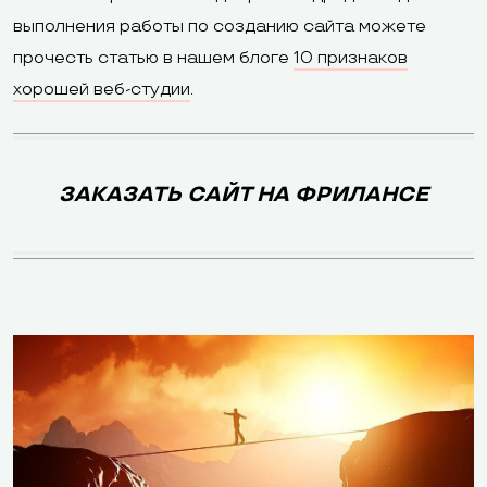
бесплатный
тарифа
выполнения работы по созданию сайта можете
домен на год в
«Оптимальный
прочесть статью в нашем блоге
10 признаков
зонах .com, .net,
хорошей веб-студии
.
.info, .biz, и .co.uk
Доступно на 
тарифах: мета
ЗАКАЗАТЬ САЙТ НА ФРИЛАНСЕ
Метатеги, ЧПУ,
ЧПУ, запрет
редирект,
индексации,
SEO
noindex для
редактирова
отдельных
robots.txt, на
страниц
редиректа (с
5), мониторин
позиций в пои
Импорт/
Ecwid, Esty,