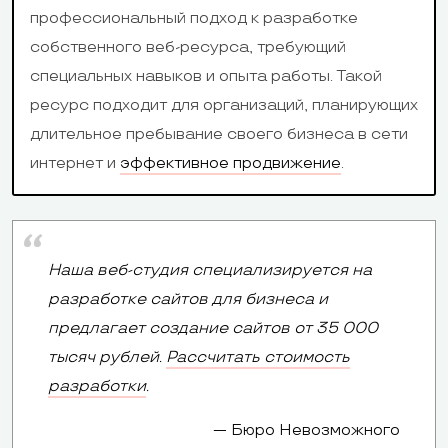
профессиональный подход к разработке
собственного веб-ресурса, требующий
специальных навыков и опыта работы. Такой
ресурс подходит для организаций, планирующих
длительное пребывание своего бизнеса в сети
WIX
uCoz
интернет и
эффективное продвижение
.
Визитка,
Визитка,
лендинг,
информацион
Типы сайтов
интернет-
Наша веб-студия специализируется на
портал, интер
магазин, блог,
разработке сайтов для бизнеса и
магазин, блог
форум
предлагает создание сайтов от 35 000
тысяч рублей.
Рассчитать стоимость
Уровень
Продвинутые
Продвинутые
разработки
.
пользователей
пользователи
пользователи
Бюро Невозможного
Адаптивность