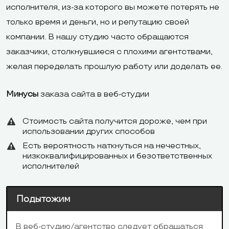
Club
мобильного,
исполнителя, из-за которого вы можете потерять не
ДеньгиOnline
только время и деньги, но и репутацию своей
компании. В нашу студию часто обращаются
заказчики, столкнувшиеся с плохими агентствами,
желая переделать прошлую работу или доделать ее.
«Яндекс.Карты»,
Минусы
заказа сайта в веб-студии
«Яндекс.Касса»,
Etsy Shop,
Стоимость сайта получится дороже, чем при
Blogger, Google
использовании других способов
AdSens, Google
Есть вероятность наткнуться на нечестных,
Календарь,
«1C: Управлен
низкоквалифицированных и безответственных
исполнителей
Google Карты,
торговлей»,
SoundCloud,
«Яндекс.Карты
Подытожим
Tidio, LiveChat,
«Яндекс.Фиды
Интеграции
eBay, MyTshirt,
«Яндекс.Вебм
В веб-студию/агентство следует обращаться