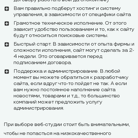
испанском и
Вам правильно подберут хостинг и систему
управления, в зависимости от специфики сайта
португальском
Грамотное техническое исполнение. От этого
зависит удобство пользованием и то, как к сайту
243 руб. в месяц
будут относиться поисковые системы.
Минимальный
или 123 руб. в
Быстрый старт. В зависимости от опыта фирмы и
2,99 долл. в 
тариф
месяц при
сложности исполнения, сайт могут сделать за 2-
4 недели. Это оговаривается перед
оплате за год
подписанием договора.
Поддержка и администрирование. В любой
момент вы можете обратиться к разработчику
сайта, если вдруг что-то пойдет не так. А если
вам нужно постоянное наполнение сайта
Карты Visa и
новостями, товарами и т.д., то большинство
компаний может предложить услугу
Карты Visa и
MasterCard,
администрирования.
MasterCard,
WebMomey,
Способы
American
«Яндекс.Деньг
При выборе веб-студии стоит быть внимательными,
оплаты
Express, Diners
PayPal, со сч
чтобы не попасться на низкокачественного