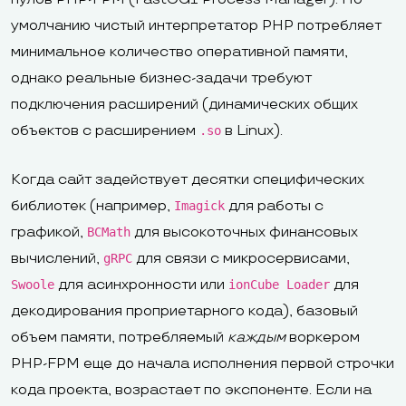
умолчанию чистый интерпретатор PHP потребляет
минимальное количество оперативной памяти,
однако реальные бизнес-задачи требуют
подключения расширений (динамических общих
объектов с расширением
в Linux).
.so
Когда сайт задействует десятки специфических
библиотек (например,
для работы с
Imagick
графикой,
для высокоточных финансовых
BCMath
вычислений,
для связи с микросервисами,
gRPC
для асинхронности или
для
Swoole
ionCube Loader
декодирования проприетарного кода), базовый
объем памяти, потребляемый
каждым
воркером
PHP-FPM еще до начала исполнения первой строчки
кода проекта, возрастает по экспоненте. Если на