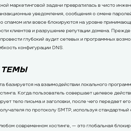
ной маркетинговой задачи превратилась в чисто инже
транзакционные уведомления, сообщения о смене пароле
о спамом или вовсе блокируются на уровне принимающи
сти клиентов и разрушение репутации домена. Прежде
 провести глубокий аудит сетевых и программных возмо
гибкость конфигурации DNS.
 ТЕМЫ
а базируется на взаимодействии локального программно
хостинга. Когда пользователь совершает целевое дейст
ует тело письма и заголовки, после чего передает его 
получателя по протоколу SMTP, используя стандартный 
 любом современном хостинге, — это глобальная блоки