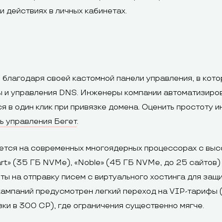
и действиях в личных кабинетах.
 благодаря своей кастомной панели управления, в кото
ы и управления DNS. Инженеры компании автоматизиров
 в один клик при привязке домена. Оценить простоту и
ль управления Бегет
.
ется на современных многоядерных процессорах с высо
rt» (35 ГБ NVMe), «Noble» (45 ГБ NVMe, до 25 сайтов) 
ты на отправку писем с виртуального хостинга для защ
ампаний предусмотрен легкий переход на VIP-тарифы 
и в 300 CP), где ограничения существенно мягче.