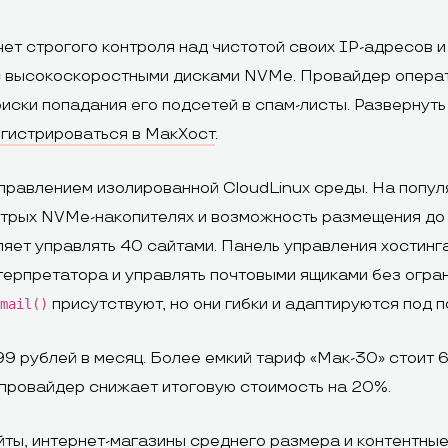
ет строгого контроля над чистотой своих IP-адресов 
 с высокоскоростными дисками NVMe. Провайдер опера
иски попадания его подсетей в спам-листы. Развернуть
гистрироваться в МакХост
.
правлением изолированной CloudLinux среды. На попул
трых NVMe-накопителях и возможность размещения до 
ляет управлять 40 сайтами. Панель управления хостин
ерпретатора и управлять почтовыми ящиками без огран
присутствуют, но они гибки и адаптируются под 
mail()
99 рублей в месяц. Более емкий тариф «Мак-30» стоит
 провайдер снижает итоговую стоимость на 20%.
ты, интернет-магазины среднего размера и контентны