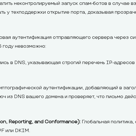
атить неконтролируемый запуск спам-ботов в случае вз
ь у техподдержки открытие порта, доказывая прозрачн
овая аутентификация отправляющего сервера через сис
6 году невозможно:
ись в DNS, указывающая строгий перечень IP-адресов
птографической аутентификации, добавляющий в загол
ч из DNS вашего домена и проверяет, что письмо дейс
n, Reporting, and Conformance):
Глобальная политика,
PF или DKIM.